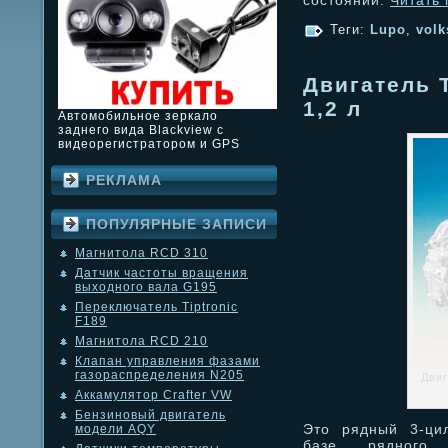
состоянии.
Читать
Теги:
Lupo
,
vol
Двигатель 
1,2 л
Автомобильное зеркало
заднего вида Blackview с
видеорегистратором и GPS
РЕКЛАМА
ПОПУЛЯРНЫЕ ЗАПИСИ
Магнитола RCD 310
Датчик частоты вращения
выходного вала G195
Переключатель Tiptronic
F189
Магнитола RCD 210
Клапан управления фазами
газораспределения N205
Дви
Аккамулятор Crafter VW
Бензиновый двигатель
Это рядный 3-цил
модели AQY
базе рядного 