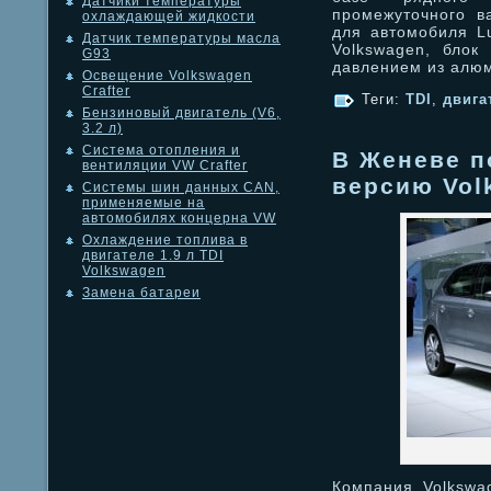
Датчики температуры
промежуточного в
охлаждающей жидкости
для автомобиля L
Датчик температуры масла
Volkswagen, блок
G93
давлением из алю
Освещение Volkswagen
Crafter
Теги:
TDI
,
двига
Бензиновый двигатель (V6,
3.2 л)
Система отопления и
В Женеве п
вентиляции VW Crafter
версию Vol
Системы шин данных CAN,
применяемые на
автомобилях концерна VW
Охлаждение топлива в
двигателе 1.9 л TDI
Volkswagen
Замена батареи
Компания Volkswa