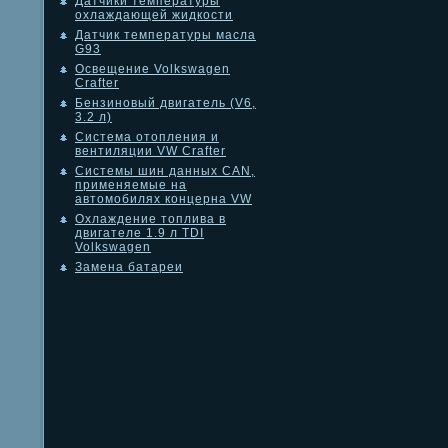
Датчики температуры
охлаждающей жидкости
Датчик температуры масла
G93
Освещение Volkswagen
Crafter
Бензиновый двигатель (V6,
3.2 л)
Система отопления и
вентиляции VW Crafter
Системы шин данных CAN,
применяемые на
автомобилях концерна VW
Охлаждение топлива в
двигателе 1.9 л TDI
Volkswagen
Замена батареи