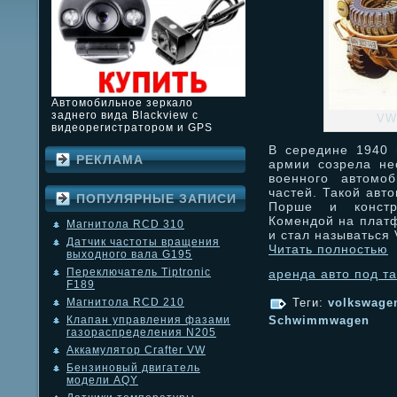
Автомобильное зеркало
заднего вида Blackview с
VW
видеорегистратором и GPS
В середине 1940 
РЕКЛАМА
армии созрела не
военного автомо
частей. Такой авт
ПОПУЛЯРНЫЕ ЗАПИСИ
Порше и констр
Комендой на плат
Магнитола RCD 310
и стал называться
Датчик частоты вращения
Читать полностью
выходного вала G195
Переключатель Tiptronic
аренда авто под та
F189
Магнитола RCD 210
Теги:
volkswage
Schwimmwagen
Клапан управления фазами
газораспределения N205
Аккамулятор Crafter VW
Бензиновый двигатель
модели AQY