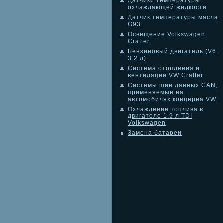
Датчики температуры
охлаждающей жидкости
Датчик температуры масла
G93
Освещение Volkswagen
Crafter
Бензиновый двигатель (V6,
3.2 л)
Система отопления и
вентиляции VW Crafter
Системы шин данных CAN,
применяемые на
автомобилях концерна VW
Охлаждение топлива в
двигателе 1.9 л TDI
Volkswagen
Замена батареи