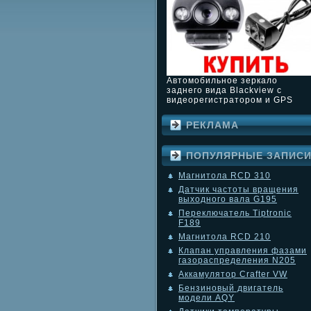
Автомобильное зеркало
заднего вида Blackview с
видеорегистратором и GPS
РЕКЛАМА
ПОПУЛЯРНЫЕ ЗАПИС
Магнитола RCD 310
Датчик частоты вращения
выходного вала G195
Переключатель Tiptronic
F189
Магнитола RCD 210
Клапан управления фазами
газораспределения N205
Аккамулятор Crafter VW
Бензиновый двигатель
модели AQY