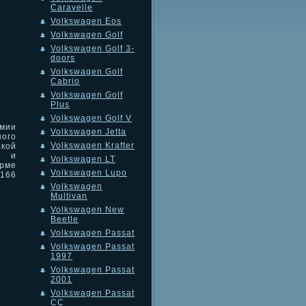
Caravelle
Volkswagen Eos
Volkswagen Golf
Volkswagen Golf 3-
doors
Volkswagen Golf
Cabrio
Volkswagen Golf
Plus
Volkswagen Golf V
рмии
Volkswagen Jetta
ого
Volkswagen Krafter
кой
е и
Volkswagen LT
орме
Volkswagen Lupo
 166
Volkswagen
Multivan
Volkswagen New
Beetle
Volkswagen Passat
Volkswagen Passat
1997
Volkswagen Passat
2001
Volkswagen Passat
CC