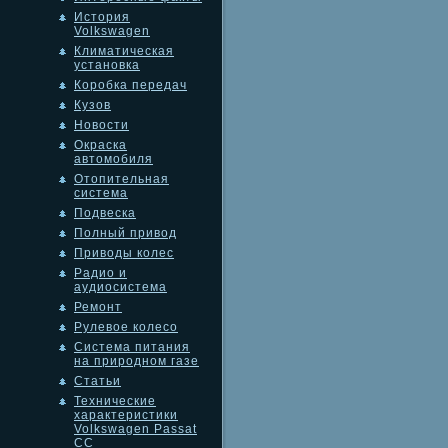
История
Volkswagen
Климатическая
установка
Коробка передач
Кузов
Новости
Окраска
автомобиля
Отопительная
система
Подвеска
Полный привод
Приводы колес
Радио и
аудиосистема
Ремонт
Рулевое колесо
Система питания
на природном газе
Статьи
Технические
характеристики
Volkswagen Passat
CC