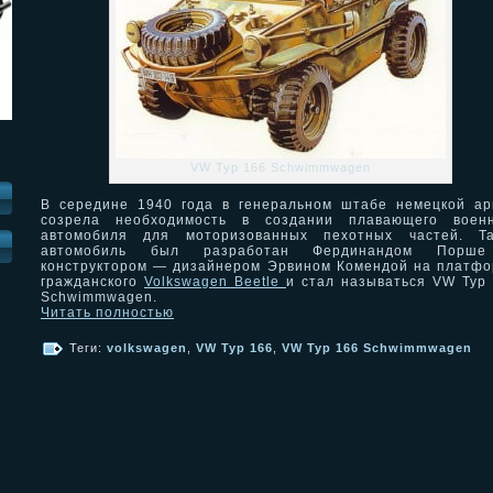
VW Typ 166 Schwimmwagen
В середине 1940 года в генеральном штабе немецкой а
созрела необходимость в создании плавающего военн
автомобиля для моторизованных пехотных частей. Та
И
автомобиль был разработан Фердинандом Порш
конструктором — дизайнером Эрвином Комендой на платф
гражданского
Volkswagen Beetle
и стал называться VW Typ
Schwimmwagen.
Читать полностью
Теги:
volkswagen
,
VW Typ 166
,
VW Typ 166 Schwimmwagen