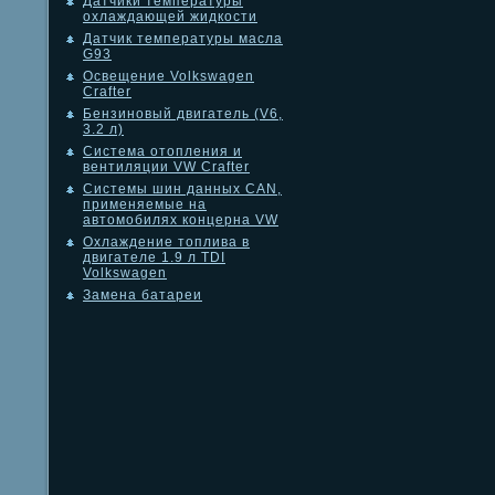
Датчики температуры
охлаждающей жидкости
Датчик температуры масла
G93
Освещение Volkswagen
Crafter
Бензиновый двигатель (V6,
3.2 л)
Система отопления и
вентиляции VW Crafter
Системы шин данных CAN,
применяемые на
автомобилях концерна VW
Охлаждение топлива в
двигателе 1.9 л TDI
Volkswagen
Замена батареи