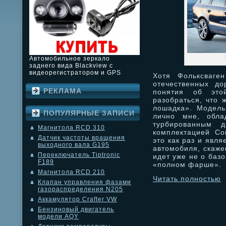
Автомобильное зеркало
заднего вида Blackview с
видеорегистратором и GPS
Хотя Фольксваге
отечественных до
РЕКЛАМА
понятия об это
разобраться, что 
лошадка». Модель
ПОПУЛЯРНЫЕ ЗАПИСИ
лично мне, обла
турбированным д
Магнитола RCD 310
комплектацией Com
Датчик частоты вращения
это как раз и явля
выходного вала G195
автомобиля, скажем
Переключатель Tiptronic
идет уже не о базо
F189
«полном фарше».
Магнитола RCD 210
Читать полностью
Клапан управления фазами
газораспределения N205
Аккамулятор Crafter VW
Бензиновый двигатель
модели AQY