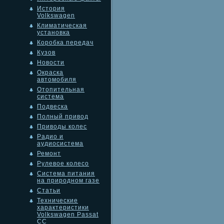
История
Volkswagen
Климатическая
установка
Коробка передач
Кузов
Новости
Окраска
автомобиля
Отопительная
система
Подвеска
Полный привод
Приводы колес
Радио и
аудиосистема
Ремонт
Рулевое колесо
Система питания
на природном газе
Статьи
Технические
характеристики
Volkswagen Passat
CC