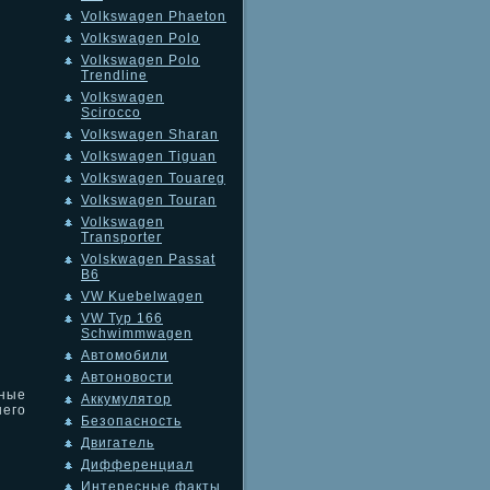
Volkswagen Phaeton
Volkswagen Polo
Volkswagen Polo
Trendline
Volkswagen
Scirocco
Volkswagen Sharan
Volkswagen Tiguan
Volkswagen Touareg
Volkswagen Touran
Volkswagen
Transporter
Volskwagen Passat
B6
VW Kuebelwagen
VW Typ 166
Schwimmwagen
Автомобили
Автоновости
ные
Аккумулятор
него
Безопасность
Двигатель
Дифференциал
Интересные факты