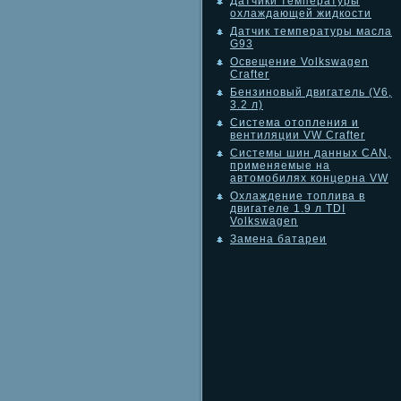
Датчики температуры
охлаждающей жидкости
Датчик температуры масла
G93
Освещение Volkswagen
Crafter
Бензиновый двигатель (V6,
3.2 л)
Система отопления и
вентиляции VW Crafter
Системы шин данных CAN,
применяемые на
автомобилях концерна VW
Охлаждение топлива в
двигателе 1.9 л TDI
Volkswagen
Замена батареи