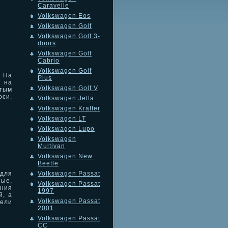
Caravelle
Volkswagen Eos
Volkswagen Golf
Volkswagen Golf 3-
doors
Volkswagen Golf
Cabrio
Volkswagen Golf
 На
Plus
а на
Volkswagen Golf V
тым
оси.
Volkswagen Jetta
Volkswagen Krafter
Volkswagen LT
Volkswagen Lupo
Volkswagen
Multivan
Volkswagen New
Beetle
Volkswagen Passat
для
ые,
Volkswagen Passat
ния
1997
й, а
Volkswagen Passat
ели
2001
Volkswagen Passat
CC