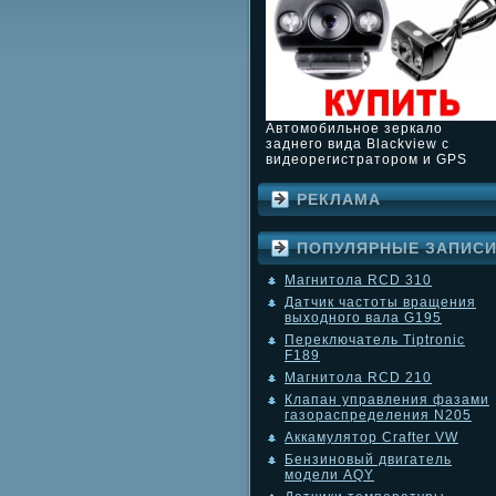
Автомобильное зеркало
заднего вида Blackview с
видеорегистратором и GPS
РЕКЛАМА
ПОПУЛЯРНЫЕ ЗАПИС
Магнитола RCD 310
Датчик частоты вращения
выходного вала G195
Переключатель Tiptronic
F189
Магнитола RCD 210
Клапан управления фазами
газораспределения N205
Аккамулятор Crafter VW
Бензиновый двигатель
модели AQY