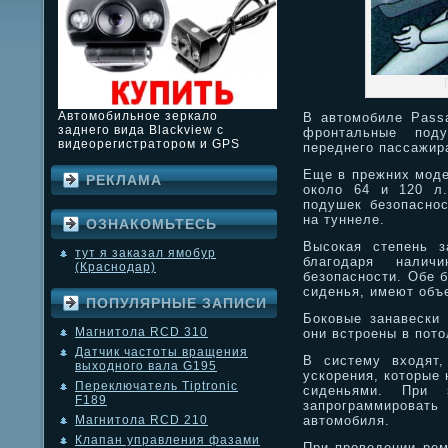
Автомобильное зеркало
В автомобиле Pass
заднего вида Blackview с
фронтальные под
видеорегистратором и GPS
переднего пассажир
Еще в прежних моде
РЕКЛАМА
около 64 и 120 л.
подушек безопаснос
на туннеле.
ОЗНАКОМЬТЕСЬ
Высокая степень з
тут я заказал ямобур
благодаря налич
(Краснодар)
безопасности. Обе 
сиденья, имеют объ
ПОПУЛЯРНЫЕ ЗАПИСИ
Боковые занавески 
Магнитола RCD 310
они встроены в пото
Датчик частоты вращения
В систему входят,
выходного вала G195
ускорения, которые 
Переключатель Tiptronic
сиденьями. При 
F189
запрограммирова
автомобиля.
Магнитола RCD 210
Клапан управления фазами
При проведении рем