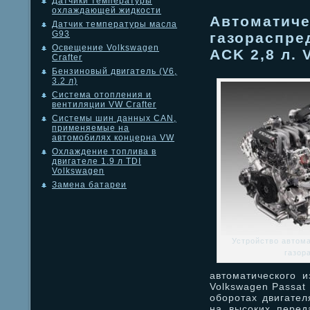
Датчики температуры
охлаждающей жидкости
Автоматиче
Датчик температуры масла
G93
газораспре
Освещение Volkswagen
ACK 2,8 л. 
Crafter
Бензиновый двигатель (V6,
3.2 л)
Система отопления и
вентиляции VW Crafter
Системы шин данных CAN,
применяемые на
автомобилях концерна VW
Охлаждение топлива в
двигателе 1.9 л TDI
Volkswagen
Замена батареи
Устройство автом
газор
автоматического 
Volkswagen Passat
оборотах двигател
на высоких перед