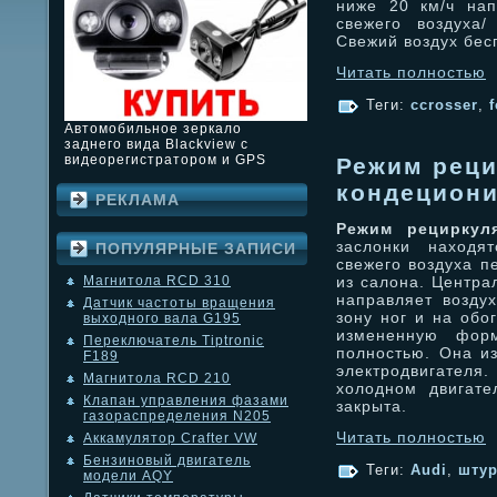
ниже 20 км/ч нап
свежего воздуха/
Свежий воздух бес
Читать полностью
Теги:
ccrosser
,
f
Автомобильное зеркало
заднего вида Blackview с
видеорегистратором и GPS
Режим реци
кондециони
РЕКЛАМА
Режим рециркул
заслонки находя
ПОПУЛЯРНЫЕ ЗАПИСИ
свежего воздуха п
из салона. Центра
Магнитола RCD 310
направляет возду
Датчик частоты вращения
зону ног и на обо
выходного вала G195
измененную фор
Переключатель Tiptronic
полностью. Она и
F189
электродвигателя.
Магнитола RCD 210
холодном двигате
Клапан управления фазами
закрыта.
газораспределения N205
Читать полностью
Аккамулятор Crafter VW
Бензиновый двигатель
Теги:
Audi
,
шту
модели AQY