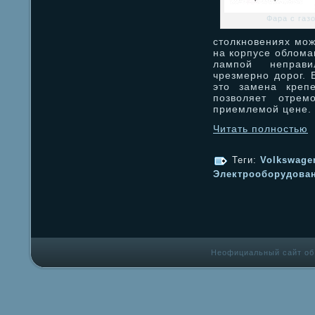
Фара с газ
столкновениях мож
на корпусе облома
лампой неправи
чрезмерно дорог.
это замена крепе
позволяет отрем
приемлемой цене.
Читать полностью
Теги:
Volkswage
Электрооборудова
Неофициальный сайт об