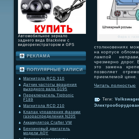
Автомобильное зеркало
Фара с газ
заднего вида Blackview с
видеорегистратором и GPS
столкновениях мож
на корпусе облома
РЕКЛАМА
лампой неправи
чрезмерно дорог.
это замена крепе
ПОПУЛЯРНЫЕ ЗАПИСИ
позволяет отрем
приемлемой цене.
Магнитола RCD 310
Датчик частоты вращения
Читать полностью
выходного вала G195
Переключатель Tiptronic
Теги:
Volkswage
F189
Электрооборудова
Магнитола RCD 210
Клапан управления фазами
газораспределения N205
Аккамулятор Crafter VW
Бензиновый двигатель
модели AQY