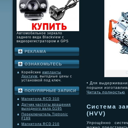
Автомобильное зеркало
заднего вида Blackview с
видеорегистратором и GPS
РЕКЛАМА
ОЗНАКОМЬТЕСЬ
Корейские
импланты
О
Дентиум
, выгодные цены с
установкой под ключ.
• Для выдерживани
поршни изготавлив
ПОПУЛЯРНЫЕ ЗАПИСИ
Читать полностью
Магнитола RCD 310
Датчик частоты вращения
Система за
выходного вала G195
(HVV)
Переключатель Tiptronic
F189
Упрощённо систе
Магнитола RCD 210
можно представить