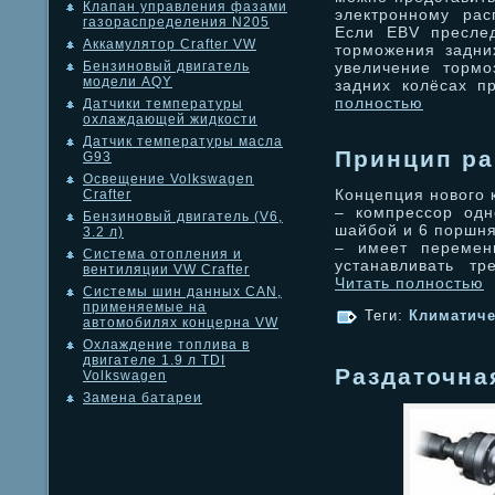
Клапан управления фазами
электронному рас
газораспределения N205
Если EBV преслед
Аккамулятор Crafter VW
торможения задни
увеличение тормо
Бензиновый двигатель
модели AQY
задних колёсах п
полностью
Датчики температуры
охлаждающей жидкости
Датчик температуры масла
Принцип ра
G93
Освещение Volkswagen
Концепция нового 
Crafter
– компрессор одн
Бензиновый двигатель (V6,
шайбой и 6 поршн
3.2 л)
– имеет перемен
Система отопления и
устанавливать тр
вентиляции VW Crafter
Читать полностью
Системы шин данных CAN,
применяемые на
Теги:
Климатиче
автомобилях концерна VW
Охлаждение топлива в
двигателе 1.9 л TDI
Раздаточна
Volkswagen
Замена батареи