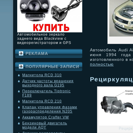
Автомобильное зеркало
заднего вида Blackview с
видеорегистратором и GPS
Автомобиль Audi A
РЕКЛАМА
июня 1994 года 
изготовленного в 
полностью
ПОПУЛЯРНЫЕ ЗАПИСИ
Магнитола RCD 310
Рециркуляц
Датчик частоты вращения
выходного вала G195
Переключатель Tiptronic
F189
Магнитола RCD 210
Клапан управления фазами
газораспределения N205
Аккамулятор Crafter VW
Бензиновый двигатель
модели AQY
Рецирк