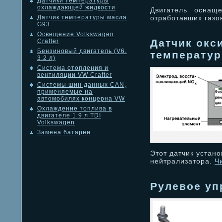
Датчики температуры
охлаждающей жидкости
Двигатель оснащ
отработавших газо
Датчик температуры масла
G93
Освещение Volkswagen
Датчик окси
Crafter
Бензиновый двигатель (V6,
температур
3.2 л)
Система отопления и
вентиляции VW Crafter
Системы шин данных CAN,
применяемые на
автомобилях концерна VW
Охлаждение топлива в
двигателе 1.9 л TDI
Volkswagen
Замена батареи
Этот датчик устан
нейтрализатора.
Ч
Рулевое уп