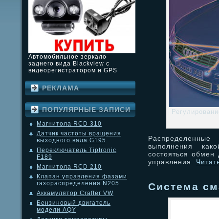
Автомобильное зеркало
заднего вида Blackview с
видеорегистратором и GPS
РЕКЛАМА
ПОПУЛЯРНЫЕ ЗАПИСИ
Регулировани
Магнитола RCD 310
Датчик частоты вращения
Распределенные
выходного вала G195
выполнения как
Переключатель Tiptronic
состояться обмен
F189
управления.
Читат
Магнитола RCD 210
Клапан управления фазами
газораспределения N205
Система см
Аккамулятор Crafter VW
Бензиновый двигатель
модели AQY