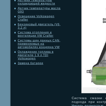
Датчики температуры
охлаждающей жидкости
Датчик температуры масла
G93
Освещение Volkswagen
Crafter
Бензиновый двигатель (V6,
3.2 л)
Система отопления и
вентиляции VW Crafter
Системы шин данных CAN,
применяемые на
автомобилях концерна VW
Охлаждение топлива в
двигателе 1.9 л TDI
Volkswagen
Замена батареи
Систе
Система смазки 
подхода при конт
Читать полностью