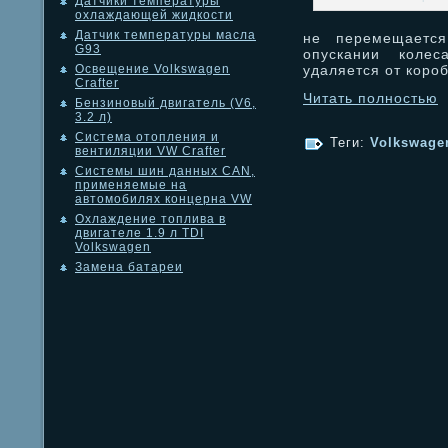
Датчики температуры
охлаждающей жидкости
Датчик температуры масла
не перемещается
G93
опускании колес
удаляется от коро
Освещение Volkswagen
Crafter
Читать полностью
Бензиновый двигатель (V6,
3.2 л)
Система отопления и
Теги:
Volkswage
вентиляции VW Crafter
Системы шин данных CAN,
применяемые на
автомобилях концерна VW
Охлаждение топлива в
двигателе 1.9 л TDI
Volkswagen
Замена батареи