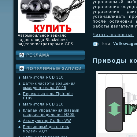
управляемый выбе
управление осущес
управления дви
устанавливать пр
после остановки 
работы двигателя 
Читать полностью
Автомобильное зеркало
заднего вида Blackview с
Теги:
Volkswage
видеорегистратором и GPS
РЕКЛАМА
Приводы ко
ПОПУЛЯРНЫЕ ЗАПИСИ
Магнитола RCD 310
Датчик частоты вращения
выходного вала G195
Переключатель Tiptronic
F189
Магнитола RCD 210
Клапан управления фазами
газораспределения N205
Аккамулятор Crafter VW
Бензиновый двигатель
модели AQY
Приво