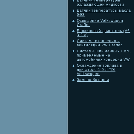
Датчики температуры
охлаждающей жидкости
Датчик температуры масла
G93
Освещение Volkswagen
Crafter
Бензиновый двигатель (V6,
3.2 л)
Система отопления и
вентиляции VW Crafter
Системы шин данных CAN,
применяемые на
автомобилях концерна VW
Охлаждение топлива в
двигателе 1.9 л TDI
Volkswagen
Замена батареи