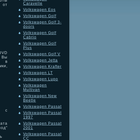
оты
Caravelle
 от
Volkswagen Eos
Volkswagen Golf
Volkswagen Golf 3-
doors
Volkswagen Golf
Cabrio
Volkswagen Golf
Plus
 DVD
Volkswagen Golf V
. Вы
Volkswagen Jetta
й в
мки,
Volkswagen Krafter
Volkswagen LT
Volkswagen Lupo
Volkswagen
Multivan
Volkswagen New
Beetle
Volkswagen Passat
 с
Volkswagen Passat
1997
Volkswagen Passat
гата
2001
под”
Volkswagen Passat
ь
CC