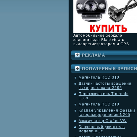
Автомобильное зеркало
заднего вида Blackview с
видеорегистратором и GPS
РЕКЛАМА
ПОПУЛЯРНЫЕ ЗАПИС
Магнитола RCD 310
Датчик частоты вращения
выходного вала G195
Переключатель Tiptronic
F189
Магнитола RCD 210
Клапан управления фазами
газораспределения N205
Аккамулятор Crafter VW
Бензиновый двигатель
модели AQY