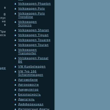
Volkswagen Phaeton
 в
Volkswagen Polo
Volkswagen Polo
. В
Trendline
рпус
не
Volkswagen
я в
Scirocco
Volkswagen Sharan
 При
Volkswagen Tiguan
леса
.
Volkswagen Touareg
Volkswagen Touran
Volkswagen
Transporter
Volskwagen Passat
B6
VW Kuebelwagen
щее
VW Typ 166
Schwimmwagen
Автомобили
Автоновости
Аккумулятор
Безопасность
Двигатель
Дифференциал
Интересные факты