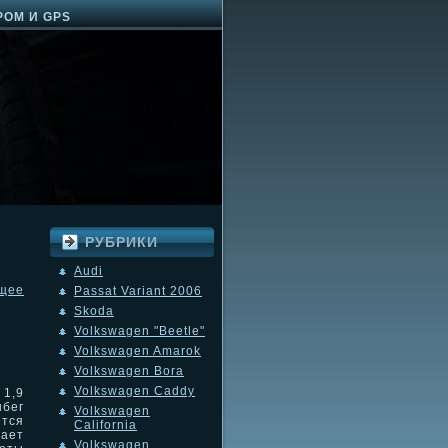
РОМ И GPS
РУБРИКИ
Audi
щее
Passat Variant 2006
Skoda
Volkswagen "Beetle"
Volkswagen Amarok
Volkswagen Bora
Volkswagen Caddy
 1,9
бег
Volkswagen
ется
California
дает
Volkswagen