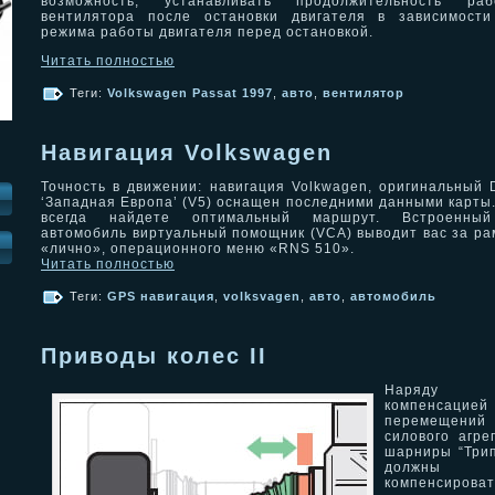
возможность, устанавливать продолжительность раб
вентилятора после остановки двигателя в зависимости
режима работы двигателя перед остановкой.
Читать полностью
Теги:
Volkswagen Passat 1997
,
авто
,
вентилятор
Навигация Volkswagen
Точность в движении: навигация Volkwagen, оригинальный
‘Западная Европа’ (V5) оснащен последними данными карты
всегда найдете оптимальный маршрут. Встроенны
автомобиль виртуальный помощник (VCA) выводит вас за ра
И
«лично», операционного меню «RNS 510».
Читать полностью
Теги:
GPS навигация
,
volksvagen
,
авто
,
автомобиль
Приводы колес II
Наряду
компенсацией
перемещений
силового агре
шарниры “Три
должны
компенсироват