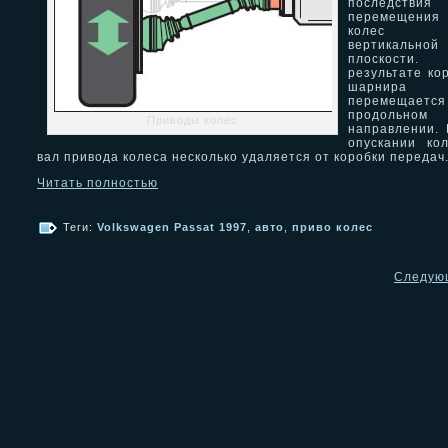
последствия
перемещения
колес
вертикальной
плоскости
результате ко
шарнира 
перемещаетс
продольном
Приводы колес
направлении.
опускании ко
вал привода колеса несколько удаляется от коробки передач
Читать полностью
Теги:
Volkswagen Passat 1997
,
авто
,
приво колес
Следую