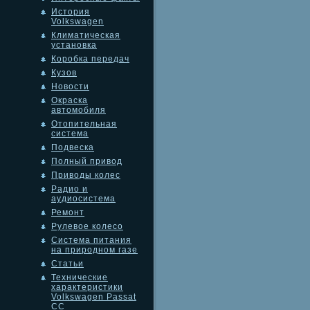
История
Volkswagen
Климатическая
установка
Коробка передач
Кузов
Новости
Окраска
автомобиля
Отопительная
система
Подвеска
Полный привод
Приводы колес
Радио и
аудиосистема
Ремонт
Рулевое колесо
Система питания
на природном газе
Статьи
Технические
характеристики
Volkswagen Passat
CC