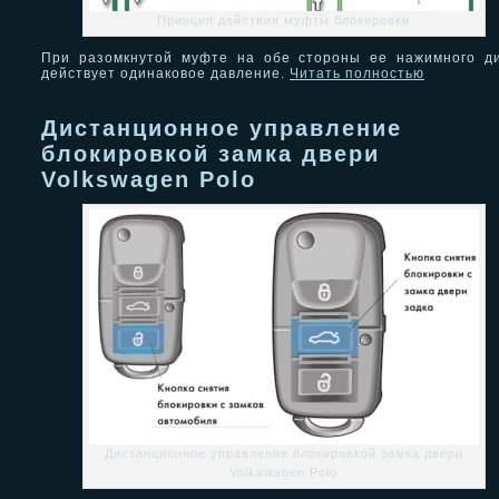
Принцип действия муфты блокировки
При разомкнутой муфте на обе стороны ее нажимного д
действует одинаковое давление.
Читать полностью
Дистанционное управление
блокировкой замка двери
Volkswagen Polo
Дистанционное управление блокировкой замка двери
Volkswagen Polo