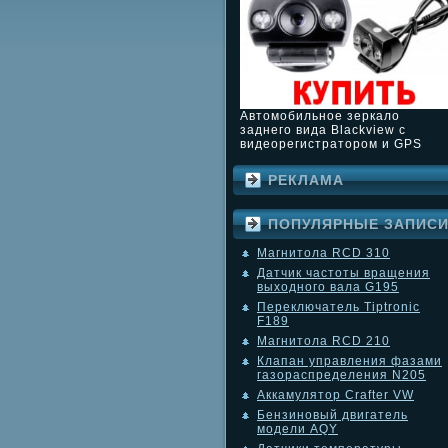
Автомобильное зеркало
заднего вида Blackview с
видеорегистратором и GPS
РЕКЛАМА
ПОПУЛЯРНЫЕ ЗАПИС
Магнитола RCD 310
Датчик частоты вращения
выходного вала G195
Переключатель Tiptronic
F189
Магнитола RCD 210
Клапан управления фазами
газораспределения N205
Аккамулятор Crafter VW
Бензиновый двигатель
модели AQY