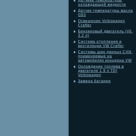
Датчики температуры
охлаждающей жидкости
Датчик температуры масла
G93
Освещение Volkswagen
Crafter
Бензиновый двигатель (V6,
3.2 л)
Система отопления и
вентиляции VW Crafter
Системы шин данных CAN,
применяемые на
автомобилях концерна VW
Охлаждение топлива в
двигателе 1.9 л TDI
Volkswagen
Замена батареи