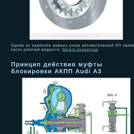
Насос рабочей жидкости ATF
Одним из наиболее важных узлов автоматической KП явля
насос рабочей жидкости.
Читать полностью
Принцип действия муфты
блокировки АКПП Audi A3