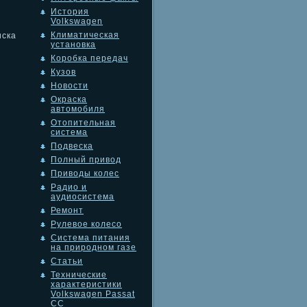
История
Volkswagen
Климатическая
иска
установка
Коробка передач
Кузов
Новости
Окраска
автомобиля
Отопительная
система
Подвеска
Полный привод
Приводы колес
Радио и
аудиосистема
Ремонт
Рулевое колесо
Система питания
на природном газе
Статьи
Технические
характеристики
Volkswagen Passat
CC