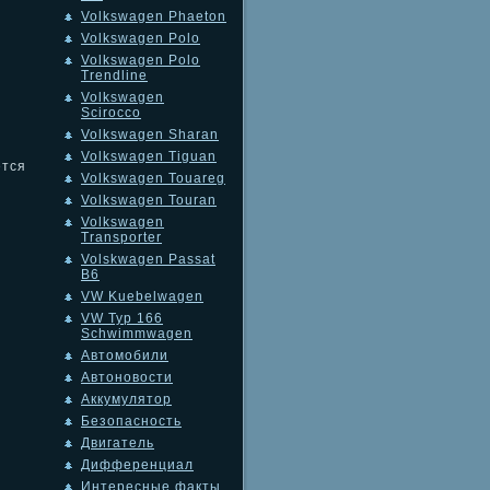
Volkswagen Phaeton
Volkswagen Polo
Volkswagen Polo
Trendline
Volkswagen
Scirocco
Volkswagen Sharan
Volkswagen Tiguan
ется
Volkswagen Touareg
Volkswagen Touran
Volkswagen
Transporter
Volskwagen Passat
B6
VW Kuebelwagen
VW Typ 166
Schwimmwagen
Автомобили
Автоновости
Аккумулятор
Безопасность
Двигатель
Дифференциал
Интересные факты