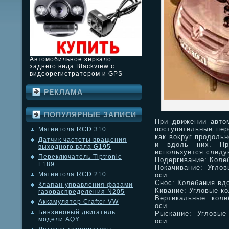
Автомобильное зеркало
заднего вида Blackview с
видеорегистратором и GPS
РЕКЛАМА
ПОПУЛЯРНЫЕ ЗАПИСИ
При движении автом
поступательные пер
Магнитола RCD 310
как вокруг продольн
Датчик частоты вращения
и вдоль них. Пр
выходного вала G195
используется следу
Переключатель Tiptronic
Подергивание: Коле
F189
Покачивание: Углов
Магнитола RCD 210
оси.
Снос: Колебания вд
Клапан управления фазами
Кивание: Угловые к
газораспределения N205
Вертикальные коле
Аккамулятор Crafter VW
оси.
Бензиновый двигатель
Рыскание: Угловые
модели AQY
оси.