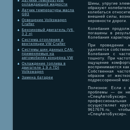
Датчики температуры
Шины, упругие элем
охлаждающей жидкости
образуют колебател
Датчик температуры масла
колебаться относит
G93
внешней силы, возн
Освещение Volkswagen
неровности дороги.
Crafter
Колебания продолж
Бензиновый двигатель (V6,
погашены в результ
3.2 л)
Колебания характер
Система отопления и
вентиляции VW Crafter
При проведении н
уделяется собственн
Системы шин данных CAN,
Колебания с част
применяемые на
автомобилях концерна VW
тошноту. При часто
ощущение комфорта
Охлаждение топлива в
воспринимаются как
двигателе 1.9 л TDI
Собственная часто
Volkswagen
образом от жестко
Замена батареи
подрессоренной мас
Полезное: Если с 
проблемы — он не 
«СпецАвтоБуксир». 
профессиональная 
осуществляет круг
9617676.ru, что
«СпецАвтоБуксир».