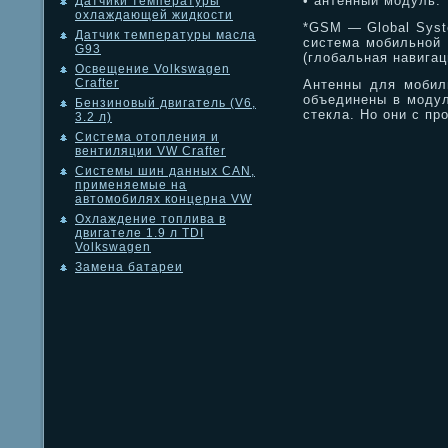
• антенный модуль.
Датчики температуры
охлаждающей жидкости
*GSM — Global Syste
Датчик температуры масла
система мобильной 
G93
(глобальная навигац
Освещение Volkswagen
Crafter
Антенны для мобил
объединены в модул
Бензиновый двигатель (V6,
стекла. Но они с пр
3.2 л)
Система отопления и
вентиляции VW Crafter
Системы шин данных CAN,
применяемые на
автомобилях концерна VW
Охлаждение топлива в
двигателе 1.9 л TDI
Volkswagen
Замена батареи