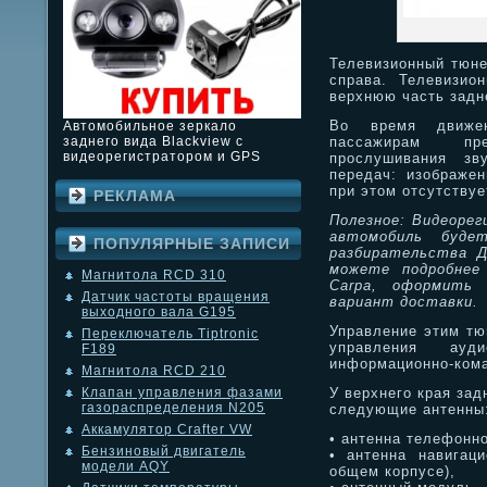
Телевизионный тюне
справа. Телевизио
верхнюю часть задн
Во время движен
Автомобильное зеркало
пассажирам пре
заднего вида Blackview с
видеорегистратором и GPS
прослушивания зву
передач: изображе
при этом отсутствуе
РЕКЛАМА
Полезное: Видеорег
автомобиль буде
ПОПУЛЯРНЫЕ ЗАПИСИ
разбирательства Д
можете подробнее
Магнитола RCD 310
Carpa, оформить 
Датчик частоты вращения
вариант доставки.
выходного вала G195
Управление этим тю
Переключатель Tiptronic
управления ауд
F189
информационно-ком
Магнитола RCD 210
У верхнего края зад
Клапан управления фазами
газораспределения N205
следующие антенны
Аккамулятор Crafter VW
• антенна телефонн
Бензиновый двигатель
• антенна навигац
модели AQY
общем корпусе),