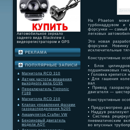
Дизел
На Phaeton може
турбонаддувом и 
форсунки — самый 
легковых автомобил
Автомобильное зеркало
заднего вида Blackview с
Это новая разрабо
видеорегистратором и GPS
форсунки. Новинку
исключительные тяг
РЕКЛАМА
Конструктивные осо
ПОПУЛЯРНЫЕ ЗАПИСИ
• Блок цилиндро
подшипниковых гнезд
Магнитола RCD 310
• Головка крепится 
• Для гашения кол
Датчик частоты вращения
вал.
выходного вала G195
• Привод газораспр
Переключатель Tiptronic
двигателя — шестер
F189
Магнитола RCD 210
Конструктивные осо
Клапан управления фазами
• Предусмотрено дв
газораспределения N205
• Наддув реализуют
Аккамулятор Crafter VW
• Система рецирку
пневматическим вк
Бензиновый двигатель
модели AQY
во впускных трубоп