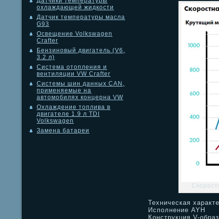
Датчики температуры
охлаждающей жидкости
Датчик температуры масла
G93
Освещение Volkswagen
Crafter
Бензиновый двигатель (V6,
3.2 л)
Система отопления и
вентиляции VW Crafter
Системы шин данных CAN,
применяемые на
автомобилях концерна VW
Охлаждение топлива в
двигателе 1.9 л TDI
Volkswagen
Замена батареи
Скорост
Техническая характ
Исполнение AYH
Конструкция V-образ