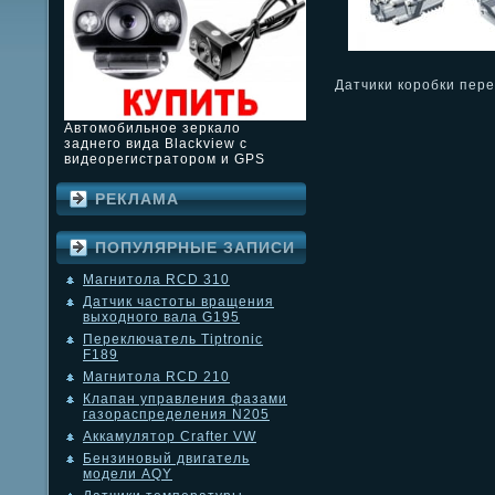
Датчики коробки пер
Автомобильное зеркало
заднего вида Blackview с
видеорегистратором и GPS
РЕКЛАМА
ПОПУЛЯРНЫЕ ЗАПИСИ
Магнитола RCD 310
Датчик частоты вращения
выходного вала G195
Переключатель Tiptronic
F189
Магнитола RCD 210
Клапан управления фазами
газораспределения N205
Аккамулятор Crafter VW
Бензиновый двигатель
модели AQY