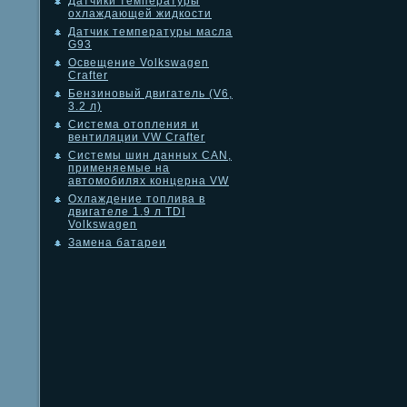
Датчики температуры
охлаждающей жидкости
Датчик температуры масла
G93
Освещение Volkswagen
Crafter
Бензиновый двигатель (V6,
3.2 л)
Система отопления и
вентиляции VW Crafter
Системы шин данных CAN,
применяемые на
автомобилях концерна VW
Охлаждение топлива в
двигателе 1.9 л TDI
Volkswagen
Замена батареи