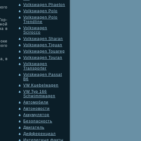
Volkswagen Phaeton
вого
Volkswagen Polo
Volkswagen Polo
Top-
Trendline
ьной
Volkswagen
на в
Scirocco
Volkswagen Sharan
оке
Volkswagen Tiguan
ого
Volkswagen Touareg
Volkswagen Touran
а, в
Volkswagen
Transporter
Volskwagen Passat
B6
VW Kuebelwagen
VW Typ 166
Schwimmwagen
Автомобили
Автоновости
Аккумулятор
Безопасность
Двигатель
Дифференциал
Интересные факты