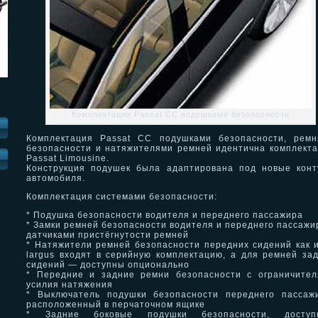
Комплектация Passat CC подушками безопасности
Комплектация Passat CC подушками безопасности, ремн
безопасности и натяжителями ремней идентична комплект
Passat Limousine.
И
Конструкция подушек была адаптирована под новые кон
автомобиля.
Комплектация системами безопасности:
* Подушка безопасности водителя и переднего пассажира
* Замки ремней безопасности водителя и переднего пассажи
датчиками пристёгнутости ремней
* Натяжители ремней безопасности передних сидений как 
largus входят в серийную комплектацию, а для ремней за
сидений — доступны опционально
* Передние и задние ремни безопасности с ограничите
усилия натяжения
* Выключатель подушки безопасности переднего пассаж
расположенный в перчаточном ящике
* Задние боковые подушки безопасности, доступ