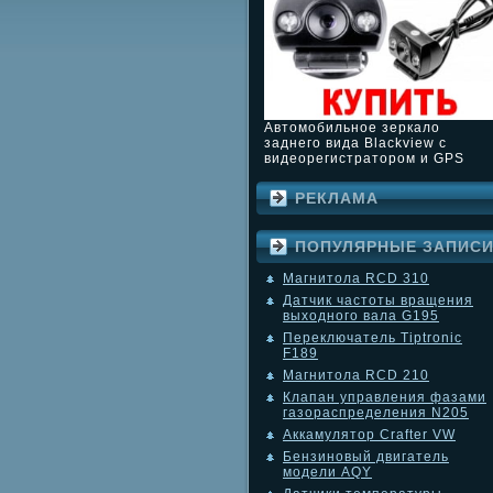
Автомобильное зеркало
заднего вида Blackview с
видеорегистратором и GPS
РЕКЛАМА
ПОПУЛЯРНЫЕ ЗАПИС
Магнитола RCD 310
Датчик частоты вращения
выходного вала G195
Переключатель Tiptronic
F189
Магнитола RCD 210
Клапан управления фазами
газораспределения N205
Аккамулятор Crafter VW
Бензиновый двигатель
модели AQY