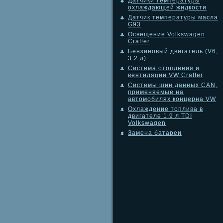
Датчики температуры
охлаждающей жидкости
Датчик температуры масла
G93
Освещение Volkswagen
Crafter
Бензиновый двигатель (V6,
3.2 л)
Система отопления и
вентиляции VW Crafter
Системы шин данных CAN,
применяемые на
автомобилях концерна VW
Охлаждение топлива в
двигателе 1.9 л TDI
Volkswagen
Замена батареи