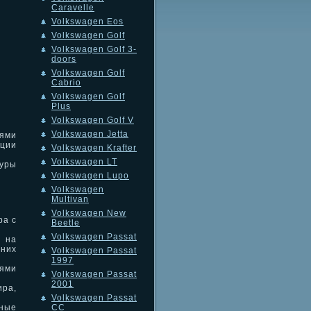
Caravelle
Volkswagen Eos
Volkswagen Golf
Volkswagen Golf 3-
doors
Volkswagen Golf
Cabrio
Volkswagen Golf
Plus
Volkswagen Golf V
Volkswagen Jetta
ями
ации
Volkswagen Krafter
Volkswagen LT
туры
Volkswagen Lupo
Volkswagen
Multivan
Volkswagen New
ра с
Beetle
Volkswagen Passat
и на
дних
Volkswagen Passat
1997
лями
Volkswagen Passat
2001
ира,
Volkswagen Passat
ные
CC