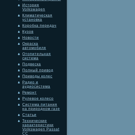
История
Volkswagen
Климатическая
установка
Коробка передач
Кузов
Новости
Окраска
автомобиля
Отопительная
система
Подвеска
Полный привод
Приводы колес
Радио и
аудиосистема
Ремонт
Рулевое колесо
Система питания
на природном газе
Статьи
Технические
характеристики
Volkswagen Passat
CC