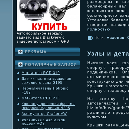
размещены в кар
балансирный вал
коленчатого вала.
балансирного вал
Установка баланси
отверстия на задн
полностью
Автомобильное зеркало
заднего вида Blackview с
Теги:
маховик
,
видеорегистратором и GPS
РЕКЛАМА
Узлы и дет
Нижняя часть кар
ПОПУЛЯРНЫЕ ЗАПИСИ
опорную траверс
подшипников. Оп
Магнитола RCD 310
алюминиевого спл
Датчик частоты вращения
конструкцию для н
выходного вала G195
Крышки изготовлен
Переключатель Tiptronic
опорную траверсу 
F189
На заметку: По
Магнитола RCD 210
автозапчастей к
Клапан управления фазами
biz.info/buy/goo
газораспределения N205
различные продук
Аккамулятор Crafter VW
культуры.
Бензиновый двигатель
модели AQY
Крышки размещены 