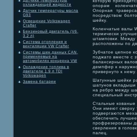
которую приходитс
Датчики температуры
охлаждающей жидкости
опорам коленчат
Опорная траверса
Датчик температуры масла
посредством болт
G93
шейку.
Освещение Volkswagen
Crafter
Коленчатые валы W
Бензиновый двигатель (V6,
термически улучш
3.2 л)
штамповки. Между
Система отопления и
расположены по дв
вентиляции VW Crafter
Зубчатое цепное к
Системы шин данных CAN,
поджато вместе с 
применяемые на
автомобилях концерна VW
балансирных валов
демпфер к наружно
Охлаждение топлива в
привернуто к нему.
двигателе 1.9 л TDI
Volkswagen
Шатунные шейки р
Замена батареи
шатунов вкладыши 
на ребро между ш
специальный инстр
Стальные кованые
Они имеют сверху
подвергаются меха
обеспечить лучшее
профрезерованы дв
сверления в голов
палец.