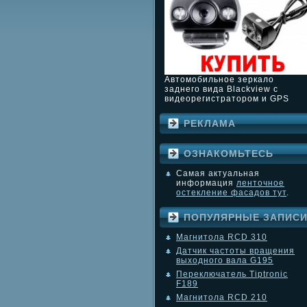
Автомобильное зеркало
заднего вида Blackview с
видеорегистратором и GPS
РЕКЛАМА
ОЗНАКОМЬТЕСЬ
Самая актуальная
информация
ленточное
остекление фасадов тут
.
ПОПУЛЯРНЫЕ ЗАПИС
Магнитола RCD 310
Датчик частоты вращения
выходного вала G195
Переключатель Tiptronic
F189
Магнитола RCD 210