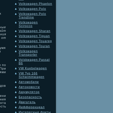
Volkswagen Phaeton
Volkswagen Polo
х
Volkswagen Polo
Trendline
Volkswagen
Scirocco
ьные
айт
Volkswagen Sharan
ания
Volkswagen Tiguan
 от
Volkswagen Touareg
Volkswagen Touran
вумя
Volkswagen
я
Transporter
Volskwagen Passat
B6
м по
VW Kuebelwagen
 При
иями
VW Typ 166
Schwimmwagen
Автомобили
т
ядов
Автоновости
Аккумулятор
пени
Безопасность
ания
Двигатель
ента
сть
Дифференциал
Интересные факты