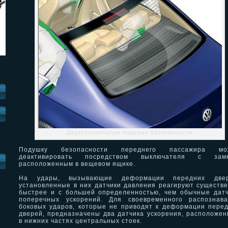
Двухступенчатые подушки безопасности
Подушку безопасности переднего пассажира мо
деактивировать посредством выключателя с замк
И
расположенным в вещевом ящике.
На удары, вызывающие деформации передних двер
установленные в них датчики давления реагируют существ
быстрее и с большей определенностью, чем обычные дат
поперечных ускорений. Для своевременного распознава
боковых ударов, которые не приводят к деформации пере
дверей, предназначены два датчика ускорения, расположе
в нижних частях центральных стоек.