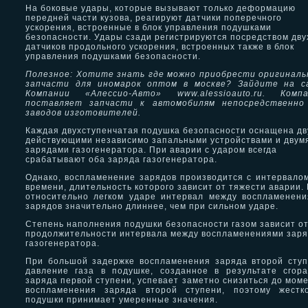
На боковые удары, которые вызывают только деформацию
передней части кузова, реагируют датчики поперечного
ускорения, встроенные в блок управления подушками
безопасности. Удары сзади регистрируются посредством дву
датчиков продольного ускорения, встроенных также в блок
управления подушками безопасности.
Полезное: Хотите знать где можно приобрести оригинал
запчасти для иномарок оптом в москве? Зайдите на с
Компании «Алессио-Авто»
www.alessioauto.ru. Комп
поставляет запчасти к автомобилям непосредственно
заводов изготовителей.
Каждая двухступенчатая подушка безопасности оснащена д
действующими независимо запальными устройствами и двум
зарядами газогенератора. При аварии с ударом всегда
срабатывают оба заряда газогенератора.
Однако, воспламенение зарядов производится с интервало
времени, длительность которого зависит от тяжести аварии.
относительно легком ударе интервал между воспламенен
зарядов значительно длиннее, чем при сильном ударе.
Степень наполнения подушки безопасности газом зависит о
продолжительности интервала между воспламенениями зар
газогенератора.
При большой задержке воспламенения заряда второй сту
давление газа в подушке, созданное в результате сгор
заряда первой ступени, успевает заметно снизиться до мом
воспламенения заряда второй ступени, поэтому жестко
подушки принимает умеренные значения.