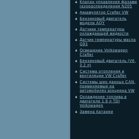
Клапан управления фазами
газораспределения N205
Аккамулятор Crafter VW
Бензиновый двигатель
модели AQY
Датчики температуры
охлаждающей жидкости
Датчик температуры масла
G93
Освещение Volkswagen
Crafter
Бензиновый двигатель (V6,
3.2 л)
Система отопления и
вентиляции VW Crafter
Системы шин данных CAN,
применяемые на
автомобилях концерна VW
Охлаждение топлива в
двигателе 1.9 л TDI
Volkswagen
Замена батареи