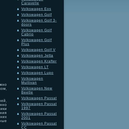
Caravelle
Volkswagen Eos
Volkswagen Golf
Volkswagen Golf 3-
doors
Volkswagen Golf
Cabrio
Volkswagen Golf
Plus
Volkswagen Golf V
Volkswagen Jetta
Volkswagen Krafter
Volkswagen LT
Volkswagen Lupo
Volkswagen
Multivan
жно
Volkswagen New
ом,
Beetle
Volkswagen Passat
ей,
Volkswagen Passat
енно
1997
чики
ния
Volkswagen Passat
дних
2001
нные
Volkswagen Passat
CC