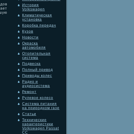
дов
История
ает
Volkswagen
ьшую
Климатическая
установка
Коробка передач
Кузов
Новости
Окраска
автомобиля
Отопительная
система
Подвеска
Полный привод
Приводы колес
Радио и
аудиосистема
Ремонт
Рулевое колесо
Система питания
на природном газе
Статьи
Технические
характеристики
Volkswagen Passat
CC