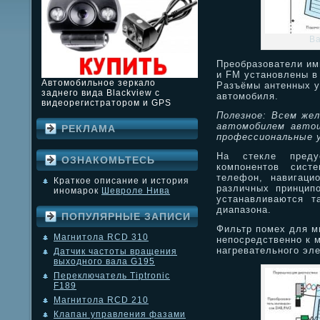
Ва
Преобразователи им
и FM установлены в
Автомобильное зеркало
Разъёмы антенных у
заднего вида Blackview с
автомобиля.
видеорегистратором и GPS
Полезное: Всем же
автомобилем автош
РЕКЛАМА
профессиональные у
На стекле преду
ОЗНАКОМЬТЕСЬ
компонентов систе
телефон, навигацио
Краткое описание и история
различных принцип
иномарок
Шевроле Нива
устанавливаются т
диапазона.
ПОПУЛЯРНЫЕ ЗАПИСИ
Фильтр помех для м
Магнитола RCD 310
непосредственно к 
нагревательного эле
Датчик частоты вращения
выходного вала G195
Переключатель Tiptronic
F189
Магнитола RCD 210
Клапан управления фазами