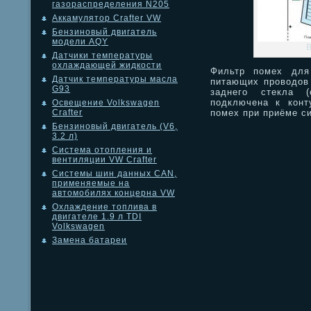
газораспределения N205
Аккамулятор Crafter VW
Бензиновый двигатель
модели AQY
Датчики температуры
охлаждающей жидкости
Фильтр помех для
Датчик температуры масла
питающих проводов 
G93
заднего стекла 
подключена к конт
Освещение Volkswagen
помех при приёме с
Crafter
Бензиновый двигатель (V6,
3.2 л)
Система отопления и
вентиляции VW Crafter
Системы шин данных CAN,
применяемые на
автомобилях концерна VW
Охлаждение топлива в
двигателе 1.9 л TDI
Volkswagen
Замена батареи