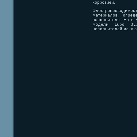
коррозией.
Электропроводимос
материалов опре
наполнителя. Но в 
модели Lupo 3L
наполнителей исклю