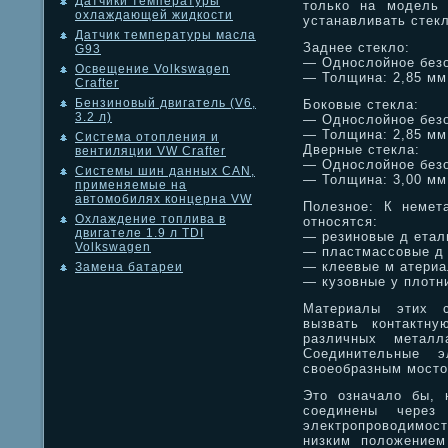
Датчики температуры
только на модель 
охлаждающей жидкости
устанавливать стек
Датчик температуры масла
Заднее стекло:
G93
— Однослойное безо
Освещение Volkswagen
— Толщина: 2,85 мм
Crafter
Бензиновый двигатель (V6,
Боковые стекла:
3.2 л)
— Однослойное безо
— Толщина: 2,85 мм
Система отопления и
Дверные стекла:
вентиляции VW Crafter
— Однослойное безо
Системы шин данных CAN,
— Толщина: 3,00 мм
применяемые на
автомобилях концерна VW
Полезное: К немет
Охлаждение топлива в
относятся:
двигателе 1.9 л TDI
— резиновые д етал
Volkswagen
— пластмассовые д 
— клеевые м атериа
Замена батареи
— кузовные у плотн
Материалы этих с
вызвать контактн
различных металл
Соединительные 
своеобразным мосто
Это означало бы, 
соединены через 
электропроводимос
низким положением