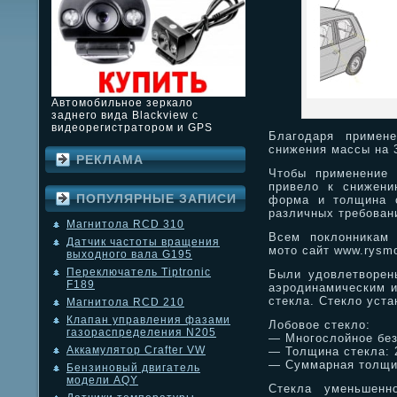
Автомобильное зеркало
заднего вида Blackview с
видеорегистратором и GPS
Благодаря примене
снижения массы на 3
РЕКЛАМА
Чтобы применение 
привело к снижени
ПОПУЛЯРНЫЕ ЗАПИСИ
форма и толщина с
различных требован
Магнитола RCD 310
Всем поклонникам 
Датчик частоты вращения
мото сайт www.rysmo
выходного вала G195
Переключатель Tiptronic
Были удовлетворены
F189
аэродинамическим и
стекла. Стекло уста
Магнитола RCD 210
Клапан управления фазами
Лобовое стекло:
газораспределения N205
— Многослойное без
Аккамулятор Crafter VW
— Толщина стекла: 
— Суммарная толщин
Бензиновый двигатель
модели AQY
Стекла уменьшенн