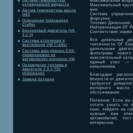
Максимальная мощно
Датчики температуры
охлаждающей жидкости
Максимальный крутя
мин
Датчик температуры масла
Система управлен
G93
форсунки
Освещение Volkswagen
Топливо Дизельное,
Crafter
Нейтрализация ОГ Р
Бензиновый двигатель (V6,
Соответствие норме
3.2 л)
Все дизельные дви
Система отопления и
токсичности ОГ Евр
вентиляции VW Crafter
дизельными двигат
Системы шин данных CAN,
фильтрами нового
применяемые на
окислительный ката
автомобилях концерна VW
единый узел — с
Охлаждение топлива в
напылением.
двигателе 1.9 л TDI
Volkswagen
Благодаря распол
близости от двигате
Замена батареи
требуется добавлят
моторного масла
обслуживании.
Полезное: Если вы 
хотите узнать по 
коне, зайдите на са
нужные вам описа
автомобилей, тест
интересное.