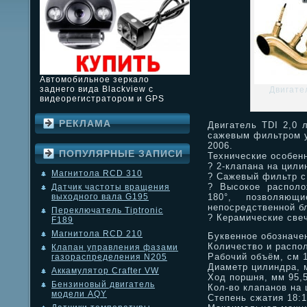
Автомобильное зеркало
заднего вида Blackview с
Двигател
видеорегистратором и GPS
РЕКЛАМА
Двигатель TDI 2,0 
сажевым фильтром у
2006.
ПОПУЛЯРНЫЕ ЗАПИСИ
Технические особен
? 2-клапана на цили
Магнитола RCD 310
? Сажевый фильтр с
? Высокое располо
Датчик частоты вращения
180°, позволяющ
выходного вала G195
непосредственной б
Переключатель Tiptronic
? Керамические све
F189
Магнитола RCD 210
Буквенное обозначе
Количество и распо
Клапан управления фазами
Рабочий объём, см 
газораспределения N205
Диаметр цилиндра, 
Аккамулятор Crafter VW
Ход поршня, мм 95,
Бензиновый двигатель
Кол-во клапанов на 
модели AQY
Степень сжатия 18:1