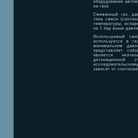
оборудования автом
на газе.
Сжиженный газ, да
типа смеси (соотно
температуры, испар
на 1 бар выше давле
Используемый сжи
используется в га
минимальном дав
представляет соб
является неэти
детонационной 
исследовательско
зависит от соотноше