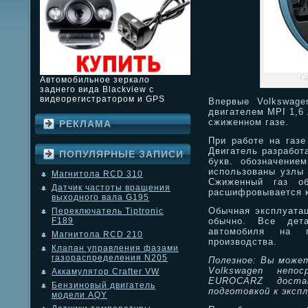
Г
Автомобильное зеркало
заднего вида Blackview с
видеорегистратором и GPS
Впервые Volkswage
двигателем MPI 1,6 
сжиженном газе.
РЕКЛАМА
При работе на газе
Двигатель разработа
ПОПУЛЯРНЫЕ ЗАПИСИ
букв. обозначение
использованы узлы 
Магнитола RCD 310
Сжиженный газ об
Датчик частоты вращения
расшифровывается ка
выходного вала G195
Обычная эксплуатац
Переключатель Tiptronic
обычно. Все дета
F189
автомобиля на г
Магнитола RCD 210
производства.
Клапан управления фазами
газораспределения N205
Полезное: Вы може
Volkswagen непос
Аккамулятор Crafter VW
EUROCARZ дост
Бензиновый двигатель
подготовкой к эксп
модели AQY