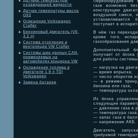
Датчики температуры
Переоборудование 
охлаждающей жидкости
газе возможно без
конструкцию двигат
Датчик температуры масла
воздушной смеси, н
G93
устанавливается 
Освещение Volkswagen
поступает в испарит
Crafter
Бензиновый двигатель (V6,
В нём газ переходи
3.2 л)
кроме того, испар
газообразования да
Система отопления и
вентиляции VW Crafter
Дополнительный бл
Системы шин данных CAN,
получает от блока 
применяемые на
для работы системы
автомобилях концерна VW
— нагрузка на двига
Охлаждение топлива в
— время впрыска;
двигателе 1.9 л TDI
Volkswagen
— число оборотов к
— в режиме принуд
Замена батареи
бензина или газа;
— температура охл
Из блока управлен
следующие парамет
— давление газа в 
— температура газа
— запас газа в балл
— напряжение АКБ.
Двигатель запус
требуемой температ