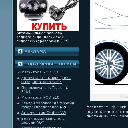
Автомобильное зеркало
заднего вида Blackview с
видеорегистратором и GPS
РЕКЛАМА
ПОПУЛЯРНЫЕ ЗАПИСИ
Магнитола RCD 310
Датчик частоты вращения
выходного вала G195
Переключатель Tiptronic
F189
Асс
Магнитола RCD 210
Клапан управления фазами
Ассистент крышки
газораспределения N205
осуществляется п
Аккамулятор Crafter VW
дистанции при пар
Бензиновый двигатель
модели AQY