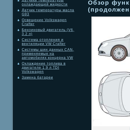
Датчики температуры
Обзор фун
охлаждающей жидкости
(продолжен
Датчик температуры масла
G93
Освещение Volkswagen
Crafter
Бензиновый двигатель (V6,
3.2 л)
Система отопления и
вентиляции VW Crafter
Системы шин данных CAN,
применяемые на
автомобилях концерна VW
Охлаждение топлива в
двигателе 1.9 л TDI
Volkswagen
Замена батареи