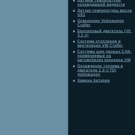
Датчики температуры
охлаждающей жидкости
Датчик температуры масла
G93
Освещение Volkswagen
Crafter
Бензиновый двигатель (V6,
3.2 л)
Система отопления и
вентиляции VW Crafter
Системы шин данных CAN,
применяемые на
автомобилях концерна VW
Охлаждение топлива в
двигателе 1.9 л TDI
Volkswagen
Замена батареи