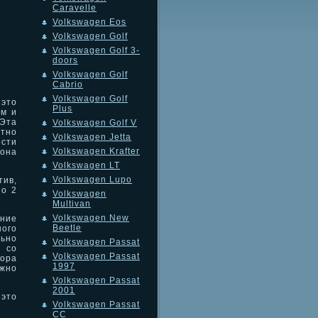
Caravelle
Volkswagen Eos
Volkswagen Golf
Volkswagen Golf 3-
doors
Volkswagen Golf
Cabrio
Volkswagen Golf
это
Plus
ом и
 Эта
Volkswagen Golf V
тно
Volkswagen Jetta
ости
Volkswagen Krafter
она
Volkswagen LT
Volkswagen Lupo
тив,
но 2
Volkswagen
Multivan
Volkswagen New
ение
Beetle
ого
ьно
Volkswagen Passat
 со
Volkswagen Passat
тора
1997
жно
Volkswagen Passat
2001
это
Volkswagen Passat
CC