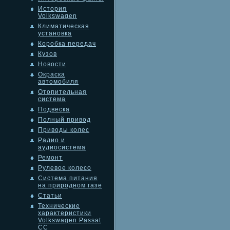
История
Volkswagen
Климатическая
установка
Коробка передач
Кузов
Новости
Окраска
автомобиля
Отопительная
система
Подвеска
Полный привод
Приводы колес
Радио и
аудиосистема
Ремонт
Рулевое колесо
Система питания
на природном газе
Статьи
Технические
характеристики
Volkswagen Passat
CC