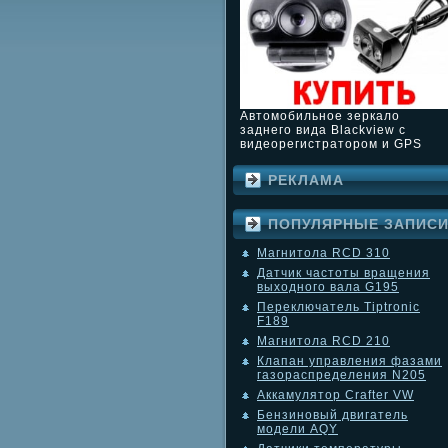
Автомобильное зеркало
заднего вида Blackview с
видеорегистратором и GPS
РЕКЛАМА
ПОПУЛЯРНЫЕ ЗАПИС
Магнитола RCD 310
Датчик частоты вращения
выходного вала G195
Переключатель Tiptronic
F189
Магнитола RCD 210
Клапан управления фазами
газораспределения N205
Аккамулятор Crafter VW
Бензиновый двигатель
модели AQY