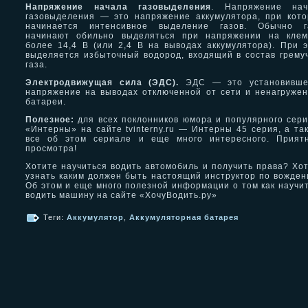
Напряжение начала газовыделения
. Напряжение нач
газовыделения — это напряжение аккумулятора, при кот
начинается интенсивное выделение газов. Обычно г
начинают обильно выделяться при напряжении на клем
более 14,4 В (или 2,4 В на выводах аккумулятора). При 
выделяется избыточный водород, входящий в состав грему
газа.
Электродвижущая сила (ЭДС).
ЭДС — это установивше
напряжение на выводах отключенной от сети и ненагруже
батареи.
Полезное:
для всех поклонников юмора и популярного сер
«Интерны» на сайте tvinterny.ru — Интерны 45 серия, а та
все об этом сериале и еще много интересного. Приятн
просмотра!
Хотите научиться водить автомобиль и получить права? Хо
узнать каким должен быть настоящий инструктор по вожде
Об этом и еще много полезной информации о том как научи
водить машину на сайте «ХочуВодить.ру»
Теги:
Аккумулятор
,
Аккумуляторная батарея