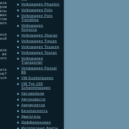
ала
Volkswagen Phaeton
ором
Volkswagen Polo
азы
мах
Volkswagen Polo
этом
Trendline
чего
Volkswagen
Scirocco
еся
Volkswagen Sharan
нной
Volkswagen Tiguan
Volkswagen Touareg
иала
Volkswagen Touran
к же
ого
Volkswagen
Transporter
Volskwagen Passat
тите
B6
нию?
ться
VW Kuebelwagen
VW Typ 166
Schwimmwagen
Автомобили
Автоновости
Аккумулятор
Безопасность
Двигатель
Дифференциал
Интересные факты