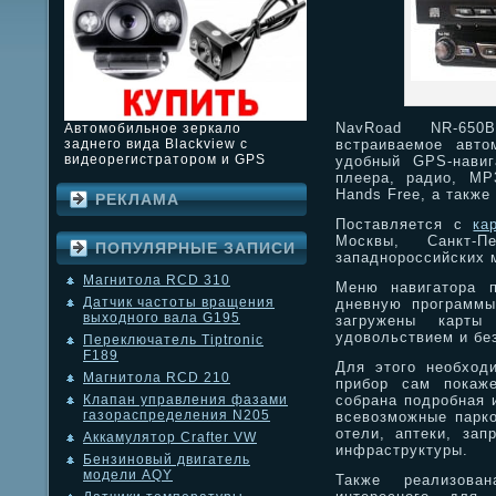
NavRoad NR-650
Автомобильное зеркало
встраиваемое авто
заднего вида Blackview с
видеорегистратором и GPS
удобный GPS-нави
плеера, радио, МР
Hands Free, а также
РЕКЛАМА
Поставляется с
ка
Москвы, Санкт-
ПОПУЛЯРНЫЕ ЗАПИСИ
западнороссийских 
Магнитола RCD 310
Меню навигатора п
Датчик частоты вращения
дневную программы
выходного вала G195
загружены карты
удовольствием и бе
Переключатель Tiptronic
F189
Для этого необходи
Магнитола RCD 210
прибор сам покаж
собрана подробная 
Клапан управления фазами
газораспределения N205
всевозможные парко
отели, аптеки, зап
Аккамулятор Crafter VW
инфраструктуры.
Бензиновый двигатель
модели AQY
Также реализова