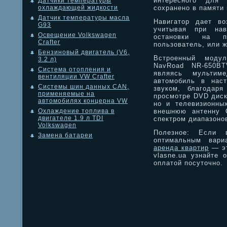
интересного для 
Датчики температуры
сохранено в памяти 
охлаждающей жидкости
Датчик температуры масла
Навигатор дает во
G93
учитывая при нав
Освещение Volkswagen
остановки на п
Crafter
пользователь, или 
Бензиновый двигатель (V6,
Встроенный модул
3.2 л)
NavRoad NR-650BTV
Система отопления и
являясь мультиме
вентиляции VW Crafter
автомобиль в нас
Системы шин данных CAN,
звуком, благодар
применяемые на
просмотре DVD дис
автомобилях концерна VW
но и телевизионны
внешнюю антенну 
Охлаждение топлива в
двигателе 1.9 л TDI
спектром диапазоно
Volkswagen
Полезное: Если 
Замена батареи
оптимальным вар
аренда квартир
— эт
vlasne.ua узнайте 
оплатой посуточно.