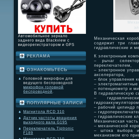
Механ
эл
Автомобильное зеркало
Механическая короб
заднего вида Blackview с
содержит три глав
видеорегистратором и GPS
гидравлические и м
РЕКЛАМА
К электронным комп
– рычаг селекто
переключателем,
ОЗНАКОМЬТЕСЬ
– электронное упра
акселератора,
Головной микрофон для
– блок управления к
ведущего беспроводной
– электромагнитные
микрофон головной
– потенциометр и м
беспроводной
.
В гидравлическую с
– гидравличе
гидроаккумулятором
ПОПУЛЯРНЫЕ ЗАПИСИ
– рабочий цилиндр 
– гидропереключате
Магнитола RCD 310
– гидравлические к
Датчик частоты вращения
Механическая часть 
выходного вала G195
– механической коро
Переключатель Tiptronic
– штока выбора и
F189
механизмом его при