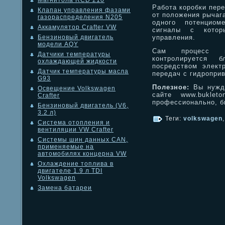
Магнитола RCD 210
Работа коробки пер
Клапан управления фазами
от положения рычаг
газораспределения N205
одного потенциом
Аккамулятор Crafter VW
сигналы с котор
управления.
Бензиновый двигатель
модели AQY
Сам процесс пе
Датчики температуры
контролируется 
охлаждающей жидкости
посредством элект
Датчик температуры масла
передач с гидропри
G93
Полезное:
Вы нужда
Освещение Volkswagen
сайте www.buklet
Crafter
профессионально, бы
Бензиновый двигатель (V6,
3.2 л)
Теги:
volkswagen
Система отопления и
вентиляции VW Crafter
Системы шин данных CAN,
применяемые на
автомобилях концерна VW
Охлаждение топлива в
двигателе 1.9 л TDI
Volkswagen
Замена батареи