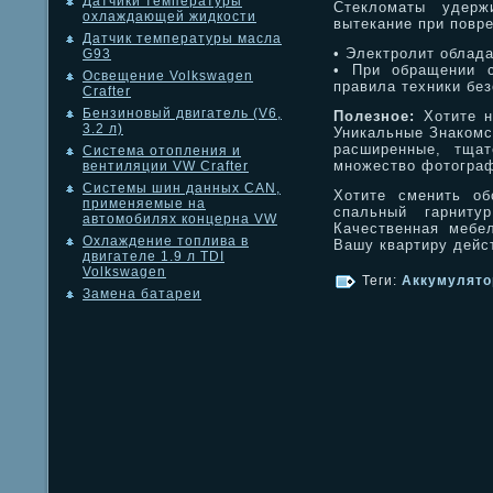
Датчики температуры
Стекломаты удерж
охлаждающей жидкости
вытекание при повр
Датчик температуры масла
• Электролит облад
G93
• При обращении с
Освещение Volkswagen
правила техники без
Crafter
Бензиновый двигатель (V6,
Полезное:
Хотите н
3.2 л)
Уникальные Знакомс
расширенные, тщат
Система отопления и
множество фотограф
вентиляции VW Crafter
Системы шин данных CAN,
Хотите сменить об
применяемые на
спальный гарниту
автомобилях концерна VW
Качественная мебе
Охлаждение топлива в
Вашу квартиру дейс
двигателе 1.9 л TDI
Volkswagen
Теги:
Аккумулято
Замена батареи