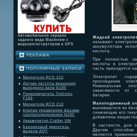
Електроли
Автомобильное зеркало
Жидкий электролит
заднего вида Blackview с
называют электроли
видеорегистратором и GPS
аккумулятора испо
кислота.
РЕКЛАМА
При полностью за
кислоты в электро
часть приходится н
ПОПУЛЯРНЫЕ ЗАПИСИ
Электролит соде
Магнитола RCD 310
прохождение элек
Датчик частоты вращения
Номинальная пло
выходного вала G195
зависимости от с
Переключатель Tiptronic
батареи.
F189
Малоподвижный эл
Магнитола RCD 210
вылившегося из бат
Клапан управления фазами
снижающие его теку
газораспределения N205
добавлены вещества
Аккамулятор Crafter VW
В частности, для э
Бензиновый двигатель
Другим способом 
модели AQY
является применени