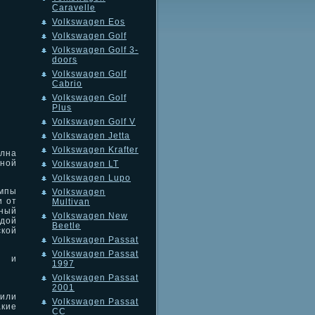
Caravelle
Volkswagen Eos
Volkswagen Golf
Volkswagen Golf 3-
doors
Volkswagen Golf
Cabrio
Volkswagen Golf
Plus
Volkswagen Golf V
Volkswagen Jetta
Volkswagen Krafter
олна
вной
Volkswagen LT
Volkswagen Lupo
мпы
Volkswagen
и от
Multivan
ьный
Volkswagen New
ждой
Beetle
ской
Volkswagen Passat
Volkswagen Passat
к и
1997
Volkswagen Passat
2001
или
Volkswagen Passat
кие
CC