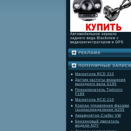
Автомобильное зеркало
заднего вида Blackview с
видеорегистратором и GPS
РЕКЛАМА
ПОПУЛЯРНЫЕ ЗАПИС
Магнитола RCD 310
Датчик частоты вращения
выходного вала G195
Переключатель Tiptronic
F189
Магнитола RCD 210
Клапан управления фазами
газораспределения N205
Аккамулятор Crafter VW
Бензиновый двигатель
модели AQY