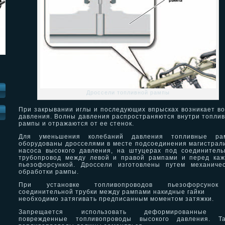
Дроссели топливной рампы
При закрывании иглы и последующих впрысках возникает в
И
давления. Волны давления распространяются внутри топли
рампы и отражаются от ее стенок.
Для уменьшения колебаний давления топливные ра
оборудованы дросселями в месте подсоединения магистрал
насоса высокого давления, на штуцерах под соединител
трубопровод между левой и правой рампами и перед ка
пьезофорсункой. Дроссели изготовлены путем механиче
обработки рампы.
При установке топливопроводов пьезофорсуно
соединительной трубки между рампами накидные гайки
необходимо затягивать предписанным моментом затяжки.
Запрещается использовать деформированные 
поврежденные топливопроводы высокого давления. Та