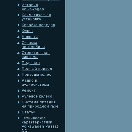
История
Volkswagen
Климатическая
установка
Коробка передач
Кузов
Новости
Окраска
автомобиля
Отопительная
система
Подвеска
Полный привод
Приводы колес
Радио и
аудиосистема
Ремонт
Рулевое колесо
Система питания
на природном газе
Статьи
Технические
характеристики
Volkswagen Passat
CC