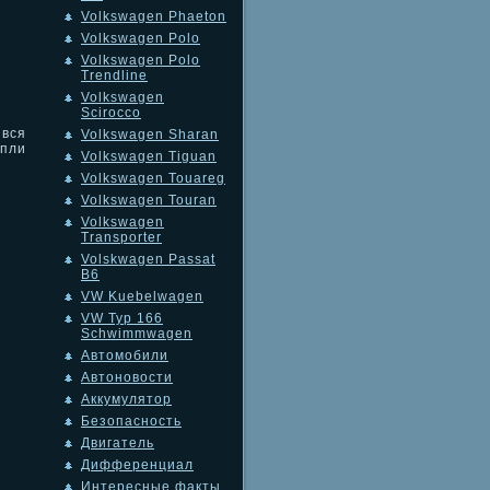
Volkswagen Phaeton
Volkswagen Polo
Volkswagen Polo
Trendline
Volkswagen
Scirocco
 вся
Volkswagen Sharan
упли
Volkswagen Tiguan
Volkswagen Touareg
Volkswagen Touran
Volkswagen
Transporter
Volskwagen Passat
B6
VW Kuebelwagen
VW Typ 166
Schwimmwagen
Автомобили
Автоновости
Аккумулятор
Безопасность
Двигатель
Дифференциал
Интересные факты