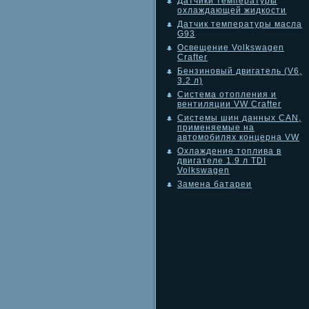
Датчики температуры
охлаждающей жидкости
Датчик температуры масла
G93
Освещение Volkswagen
Crafter
Бензиновый двигатель (V6,
3.2 л)
Система отопления и
вентиляции VW Crafter
Системы шин данных CAN,
применяемые на
автомобилях концерна VW
Охлаждение топлива в
двигателе 1.9 л TDI
Volkswagen
Замена батареи