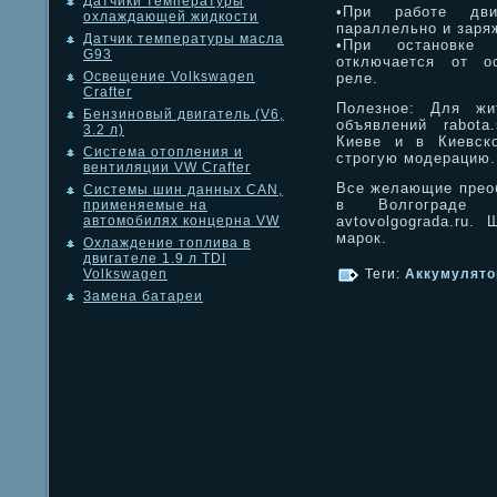
Датчики температуры
•При работе дви
охлаждающей жидкости
параллельно и заря
Датчик температуры масла
•При остановке 
G93
отключается от ос
Освещение Volkswagen
реле.
Crafter
Полезное: Для жи
Бензиновый двигатель (V6,
объявлений rabota
3.2 л)
Киеве и в Киевско
Система отопления и
строгую модерацию.
вентиляции VW Crafter
Все желающие преоб
Системы шин данных CAN,
в Волгограде п
применяемые на
avtovolgograda.ru.
автомобилях концерна VW
марок.
Охлаждение топлива в
двигателе 1.9 л TDI
Теги:
Аккумулято
Volkswagen
Замена батареи