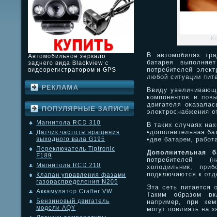
К
В автомобилях тра
Автомобильное зеркало
батарея выполняе
заднего вида Blackview с
потребителей элект
видеорегистратором и GPS
любой ситуации пита
РЕКЛАМА
Ввиду увеличивающ
компонентов и пов
двигателя оказалас
ПОПУЛЯРНЫЕ ЗАПИСИ
электроснабжения о
Магнитола RCD 310
В таких случаях на
•дополнительная ба
Датчик частоты вращения
•две батареи, рабо
выходного вала G195
Переключатель Tiptronic
Дополнительная б
F189
потребителей (н
Магнитола RCD 210
холодильник, приб
подключаются к отд
Клапан управления фазами
газораспределения N205
Эта сеть питается о
Аккамулятор Crafter VW
Таким образом вк
Бензиновый двигатель
например, при кем
модели AQY
могут повлиять на з