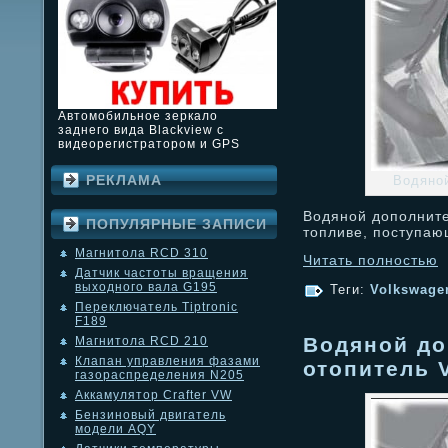
Автомобильное зеркало
заднего вида Blackview с
видеорегистратором и GPS
РЕКЛАМА
Водяно
Водяной дополните
ПОПУЛЯРНЫЕ ЗАПИСИ
топливе, поступаю
Магнитола RCD 310
Читать полностью
Датчик частоты вращения
выходного вала G195
Теги:
Volkswagen
Переключатель Tiptronic
F189
Водяной д
Магнитола RCD 210
Клапан управления фазами
отопитель V
газораспределения N205
Аккамулятор Crafter VW
Бензиновый двигатель
модели AQY