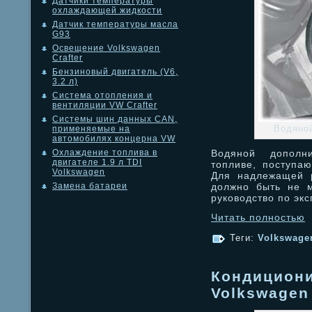
Датчики температуры
охлаждающей жидкости
Датчик температуры масла
G93
Освещение Volkswagen
Crafter
Бензиновый двигатель (V6,
3.2 л)
Система отопления и
вентиляции VW Crafter
Системы шин данных CAN,
Водяно
применяемые на
автомобилях концерна VW
Водяной дополн
Охлаждение топлива в
двигателе 1.9 л TDI
топливе, поступа
Volkswagen
Для надлежащей р
должно быть не м
Замена батареи
руководство по экс
Читать полностью
Теги:
Volkswagen
Кондициони
Volkswagen 