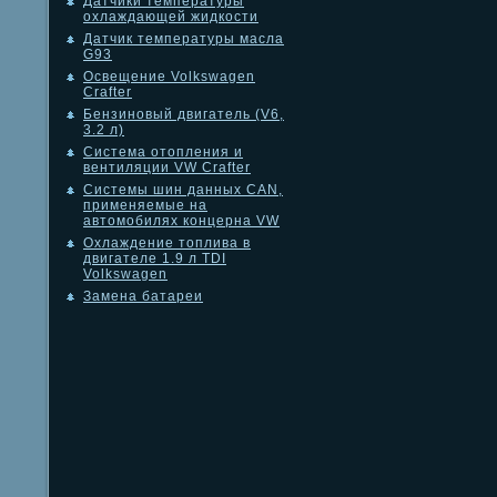
Датчики температуры
охлаждающей жидкости
Датчик температуры масла
G93
Освещение Volkswagen
Crafter
Бензиновый двигатель (V6,
3.2 л)
Система отопления и
вентиляции VW Crafter
Системы шин данных CAN,
применяемые на
автомобилях концерна VW
Охлаждение топлива в
двигателе 1.9 л TDI
Volkswagen
Замена батареи