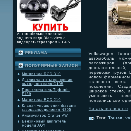
Автомобильное зеркало
Volkswa
заднего вида Blackview с
видеорегистратором и GPS
РЕКЛАМА
Volkswagen Tour
автомобиль можн
пассажиров (п
ПОПУЛЯРНЫЕ ЗАПИСИ
дополнительный,
перевозки грузов.
Магнитола RCD 310
новом фирменном 
Датчик частоты вращения
головного света
выходного вала G195
поколения. Сзад
Переключатель Tiptronic
широкое стекло, и
F189
уменьшить коэф
Магнитола RCD 210
появились светод
Клапан управления фазами
Читать полностью
газораспределения N205
Аккамулятор Crafter VW
Теги:
Touran
,
vo
Бензиновый двигатель
модели AQY