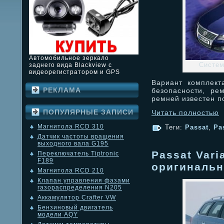
Автомобильное зеркало
Систем
заднего вида Blackview с
видеорегистратором и GPS
Вариант комплект
РЕКЛАМА
безопасности, ре
ремней известен п
ПОПУЛЯРНЫЕ ЗАПИСИ
Читать полностью
Магнитола RCD 310
Теги:
Passat
,
Pa
Датчик частоты вращения
выходного вала G195
Passat Vari
Переключатель Tiptronic
F189
оригинальн
Магнитола RCD 210
Клапан управления фазами
газораспределения N205
Аккамулятор Crafter VW
Бензиновый двигатель
модели AQY