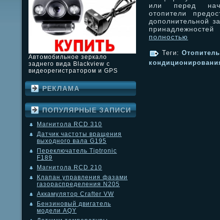
или перед нача
отопители предос
дополнительной за
принадлежност
полностью
Теги:
Отопитель
Автомобильное зеркало
кондиционировани
заднего вида Blackview с
видеорегистратором и GPS
РЕКЛАМА
ПОПУЛЯРНЫЕ ЗАПИСИ
Магнитола RCD 310
Датчик частоты вращения
выходного вала G195
Переключатель Tiptronic
F189
Магнитола RCD 210
Клапан управления фазами
газораспределения N205
Аккамулятор Crafter VW
Бензиновый двигатель
модели AQY