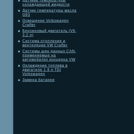
Датчики температуры
охлаждающей жидкости
Датчик температуры масла
G93
Освещение Volkswagen
Crafter
Бензиновый двигатель (V6,
3.2 л)
Система отопления и
вентиляции VW Crafter
Системы шин данных CAN,
применяемые на
автомобилях концерна VW
Охлаждение топлива в
двигателе 1.9 л TDI
Volkswagen
Замена батареи