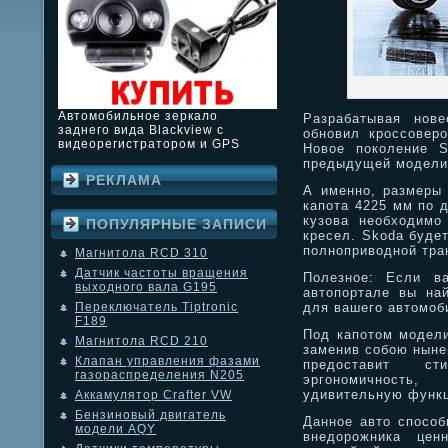
Автомобильное зеркало
Разрабатывая нове
заднего вида Blackview с
обновил кроссоверо
видеорегистратором и GPS
Новое поколение S
предыдущей модели
РЕКЛАМА
А именно, размеры
капота 4225 мм по 
кузова необходимо
ПОПУЛЯРНЫЕ ЗАПИСИ
кресел. Skoda будет
полноприводной тра
Магнитола RCD 310
Датчик частоты вращения
Полезное: Если в
выходного вала G195
автопортале вы на
для вашего автомоб
Переключатель Tiptronic
F189
Под капотом модели
Магнитола RCD 210
заменив собою ныне
Клапан управления фазами
предоставит ст
газораспределения N205
эргономичность,
удивительную функц
Аккамулятор Crafter VW
Бензиновый двигатель
Данное авто способ
модели AQY
внедорожника цен