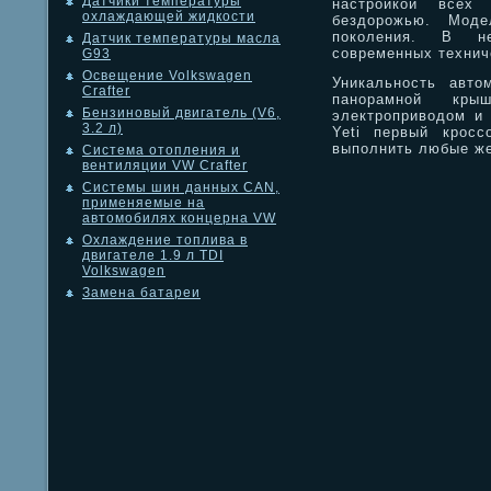
Датчики температуры
настройкой всех
охлаждающей жидкости
бездорожью. Моде
поколения. В н
Датчик температуры масла
современных технич
G93
Освещение Volkswagen
Уникальность авто
Crafter
панорамной кры
Бензиновый двигатель (V6,
электроприводом и 
3.2 л)
Yeti первый кросс
выполнить любые же
Система отопления и
вентиляции VW Crafter
Системы шин данных CAN,
применяемые на
автомобилях концерна VW
Охлаждение топлива в
двигателе 1.9 л TDI
Volkswagen
Замена батареи