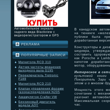
Автомобильное зеркало
В канадском автом
заднего вида Blackview с
на тюнинге «желе
видеорегистратором и GPS
публики была пре
доработанная версия
РЕКЛАМА
Конструкторы и диз
шедевра, утвержда
составить здорову
ПОПУЛЯРНЫЕ ЗАПИСИ
как Porsche и Lamb
капотом доработанн
Магнитола RCD 310
мотор, оборудованн
Датчик частоты вращения
выходного вала G195
Интересное в сет
Переключатель Tiptronic
культовой книг
F189
Покоритель Зари
ч
этом и о многом др
Магнитола RCD 210
Клапан управления фазами
Мощность этого мо
газораспределения N205
сочетании с механи
разгонит автомоб
Аккамулятор Crafter VW
Максимальная скоро
Бензиновый двигатель
час.
модели AQY