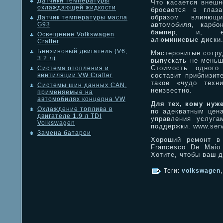
Датчики температуры
Что касается внешн
охлаждающей жидкости
бросается в глаз
образом влияющи
Датчик температуры масла
автомобиля, карбо
G93
бампер, и, ест
Освещение Volkswagen
алюминиевые диски
Crafter
Бензиновый двигатель (V6,
Мастеровитые сотру
3.2 л)
выпускать не меньш
Стоимость одного
Система отопления и
составит приблизит
вентиляции VW Crafter
такое «чудо техн
Системы шин данных CAN,
неизвестно.
применяемые на
автомобилях концерна VW
Для тех, кому нуж
Охлаждение топлива в
по адекватным цен
двигателе 1.9 л TDI
управления услуга
Volkswagen
поддержки. www.serv
Замена батареи
Хороший ремонт 
Francesco De Maio
Хотите, чтобы ваш 
Теги:
volkswagen