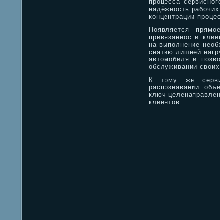
процесса сервисног
надёжность рабочих 
концентрации процес
Появляется прямо
привязанности клие
на выполнение необ
снятию лишней нагру
автомобиля и позво
обслуживании своих
К тому же серви
распознавании объ
ключ целенаправлен
клиентов.