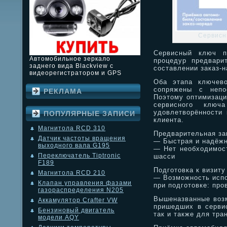
Сервисн
Сервисный ключ п
Автомобильное зеркало
процедур предвари
заднего вида Blackview с
составлении заказ-н
видеорегистратором и GPS
Оба этапа ключево
сопряжены с непо
РЕКЛАМА
Поэтому оптимизаци
сервисного ключ
удовлетворённости 
ПОПУЛЯРНЫЕ ЗАПИСИ
клиента.
Магнитола RCD 310
Предварительная за
Датчик частоты вращения
— Быстрая и надёжн
выходного вала G195
— Нет необходимост
Переключатель Tiptronic
шасси
F189
Подготовка к визиту
Магнитола RCD 210
— Возможность исп
Клапан управления фазами
при подготовке: про
газораспределения N205
Вышеназванные возм
Аккамулятор Crafter VW
пришедших в сервис
Бензиновый двигатель
так и также для тра
модели AQY