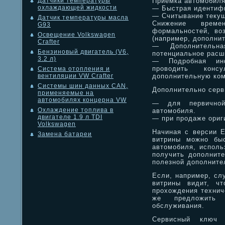
Приёмка автомобил
Датчики температуры
охлаждающей жидкости
— Быстрая идентиф
— Считывание текущ
Датчик температуры масла
Снижение време
G93
формальностей, во
Освещение Volkswagen
(например, дополнит
Crafter
— Дополнительн
Бензиновый двигатель (V6,
потенциальное расш
3.2 л)
— Подробная инф
проводить конс
Система отопления и
дополнительную ком
вентиляции VW Crafter
Системы шин данных CAN,
Дополнительно серв
применяемые на
автомобилях концерна VW
— для первичной
Охлаждение топлива в
автомобиля.
двигателе 1.9 л TDI
— при продаже ориг
Volkswagen
Начиная с версии E
Замена батареи
витрины можно быс
автомобиля, исполь
получить дополните
полезной дополните
Если, например, сл
витрины видит, ч
прохождения технич
же предложить 
обслуживания.
Сервисный ключ 