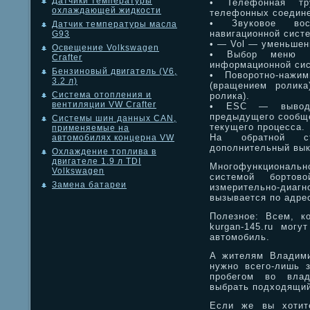
Датчики температуры
• Телефонная тр
охлаждающей жидкости
телефонных соедине
• Звуковое восп
Датчик температуры масла
навигационной сист
G93
• — Vol — уменьшен
Освещение Volkswagen
• Выбор меню бо
Crafter
информационной си
Бензиновый двигатель (V6,
• Поворотно-наж
3.2 л)
(вращением ролика
Система отопления и
ролика).
вентиляции VW Crafter
• ESC — вывод 
предыдущего сообщ
Системы шин данных CAN,
текущего процесса.
применяемые на
На обратной ст
автомобилях концерна VW
дополнительный вык
Охлаждение топлива в
двигателе 1.9 л TDI
Многофункциональ
Volkswagen
системой бортово
Замена батареи
измерительно-диа
вызывается по адрес
Полезное: Всем, к
kurgan-145.ru мог
автомобиль.
А жителям Владими
нужно всего-лишь 
пробегом во влади
выбрать подходящий
Если же вы хотите