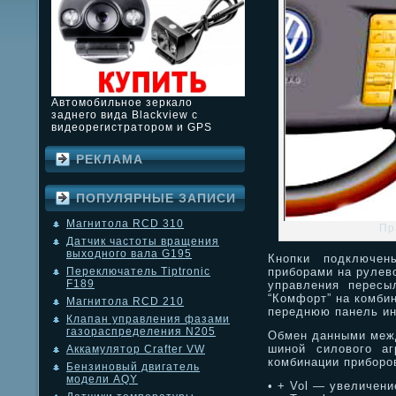
Автомобильное зеркало
заднего вида Blackview с
видеорегистратором и GPS
РЕКЛАМА
ПОПУЛЯРНЫЕ ЗАПИСИ
Магнитола RCD 310
Пр
Датчик частоты вращения
выходного вала G195
Кнопки подключен
приборами на рулево
Переключатель Tiptronic
F189
управления пересы
“Комфорт” на комби
Магнитола RCD 210
переднюю панель и
Клапан управления фазами
газораспределения N205
Обмен данными меж
шиной силового аг
Аккамулятор Crafter VW
комбинации приборо
Бензиновый двигатель
модели AQY
• + Vol — увеличени