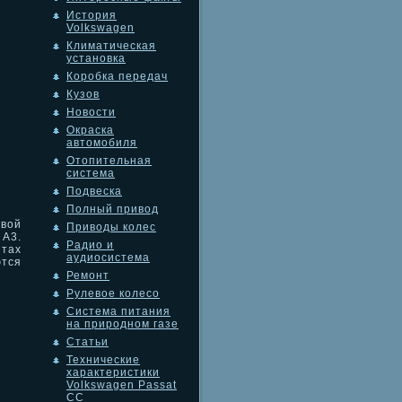
История
Volkswagen
Климатическая
установка
Коробка передач
Кузов
Новости
Окраска
автомобиля
Отопительная
система
Подвеска
Полный привод
овой
Приводы колес
A3.
Радио и
нтах
аудиосистема
ются
Ремонт
Рулевое колесо
Система питания
на природном газе
Статьи
Технические
характеристики
Volkswagen Passat
CC