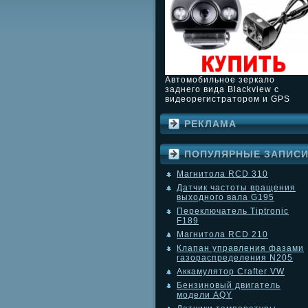
Автомобильное зеркало
заднего вида Blackview с
видеорегистратором и GPS
РЕКЛАМА
ПОПУЛЯРНЫЕ ЗАПИС
Магнитола RCD 310
Датчик частоты вращения
выходного вала G195
Переключатель Tiptronic
F189
Магнитола RCD 210
Клапан управления фазами
газораспределения N205
Аккамулятор Crafter VW
Бензиновый двигатель
модели AQY