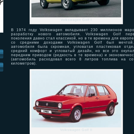
Volkswagen Golf I
В 1974 году Volkswagen вкладывает 230 миллионов мар
разработку нового автомобиля. Volkswagen Golf перв
поколения давно стал классикой, но в те времена для европ
со средними доходами Volkswagen Golf был мечтой
автомобиля была скромная, угловатая пластиковая отде
средний комфорт и угловатый дизайн, но все это окупа
передним приводом (редкость в те времена) и экономично
(автомобиль расходовал всего 8 литров топлива на со
километров).
И
Volkswagen Golf II