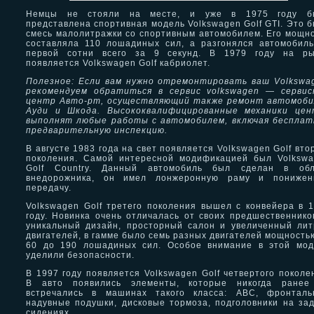
Немцы не стояли на месте, и уже в 1975 году б
представлена спортивная модель Volkswagen Golf GTI. Это 
смесь малолитражки со спортивным автомобилем. Его мощн
составляла 110 лошадиных сил, а разгонялся автомобил
первой сотни всего за 9 секунд. В 1979 году на ры
появляется Volkswagen Golf кабриолет.
Полезное: Если вам нужно отремонтировать ваш Volkswa
рекомендуем обратиться в сервис volkswagen — сервис
центр Авто-рт, осуществляющий также ремонт автомоби
Ауди и Шкода. Высококвалифицированные механики цен
выполнят любые работы с автомобилем, включая беспла
предварительную инспекцию.
В августе 1983 года на свет появляется Volkswagen Golf вто
поколения. Самой интересной модификацией был Volksw
Golf Country. Данный автомобиль был сделан в обл
внедорожника, он имел лонжеронную раму и понижен
передачу.
Volkswagen Golf третего поколения вышел с конвейера в 
году. Новинка очень отличалась от своих предшественник
уникальный дизайн, просторный салон и увеличенный ли
двигателей, в гамме было семь разных двигателей мощность
60 до 190 лошадиных сил. Особое внимание в этой мод
уделили безопасности.
В 1997 году появляется Volkswagen Golf четвертого поколе
В авто появились элементы, которые никогда ранее
встречались в машинах такого класса: АВС, фронталь
надувные подушки, дисковые тормоза, подголовники на за
сидениях.