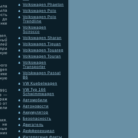
Volkswagen Phaeton
ыла
была
Volkswagen Polo
ость
Volkswagen Polo
ь до
Trendline
нке
Volkswagen
Scirocco
gen,
Volkswagen Sharan
ный
Volkswagen Tiguan
лей
тра
Volkswagen Touareg
тную
Volkswagen Touran
Volkswagen
рого
Transporter
agen
Volskwagen Passat
ике
B6
ную
VW Kuebelwagen
VW Typ 166
1991
Schwimmwagen
ов —
траж
Автомобили
ю от
Автоновости
ели
Аккумулятор
Безопасность
ния.
 не
Двигатель
ные
Дифференциал
дних
Интересные факты