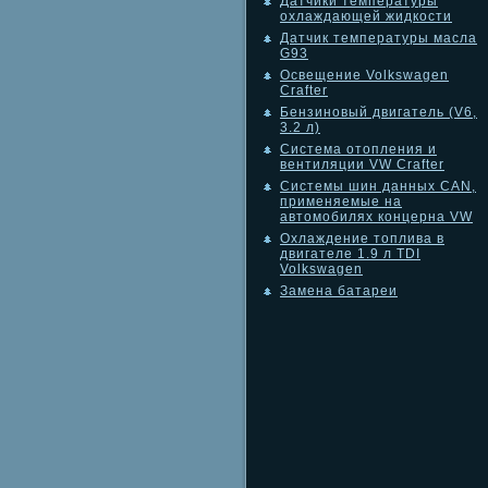
Датчики температуры
охлаждающей жидкости
Датчик температуры масла
G93
Освещение Volkswagen
Crafter
Бензиновый двигатель (V6,
3.2 л)
Система отопления и
вентиляции VW Crafter
Системы шин данных CAN,
применяемые на
автомобилях концерна VW
Охлаждение топлива в
двигателе 1.9 л TDI
Volkswagen
Замена батареи