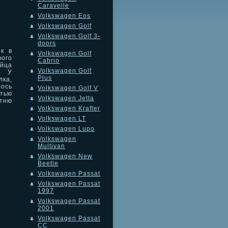
Caravelle
Volkswagen Eos
Volkswagen Golf
Volkswagen Golf 3-
doors
ок в
Volkswagen Golf
ого
Cabrio
ейца
Volkswagen Golf
. У
Plus
лка,
лось
Volkswagen Golf V
стью
Volkswagen Jetta
тню
Volkswagen Krafter
Volkswagen LT
Volkswagen Lupo
Volkswagen
Multivan
Volkswagen New
Beetle
Volkswagen Passat
Volkswagen Passat
1997
Volkswagen Passat
2001
Volkswagen Passat
CC