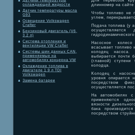
Для перевозок кру
Датчики температуры
длинномер на сайте 
охлаждающей жидкости
Датчик температуры масла
Чтобы топливо не 
G93
углем, перекрывает
Освещение Volkswagen
Crafter
Подача топлива (у 
осуществляется 
Бензиновый двигатель (V6,
гидродинамического
3.2 л)
Система отопления и
Насосное колесо 
вентиляции VW Crafter
всасывает топливо и
колодец насоса.
Системы шин данных CAN,
применяемые на
выбирается почти б
автомобилях концерна VW
(главной) ступени 
колодца.
Охлаждение топлива в
двигателе 1.9 л TDI
Kолодец с насосн
Volkswagen
уровня опирается 
Замена батареи
посредством фик
осуществляется пос
На автомобилях с
применяются одно
вязкости дизельног
бака производитс
посредством струйн