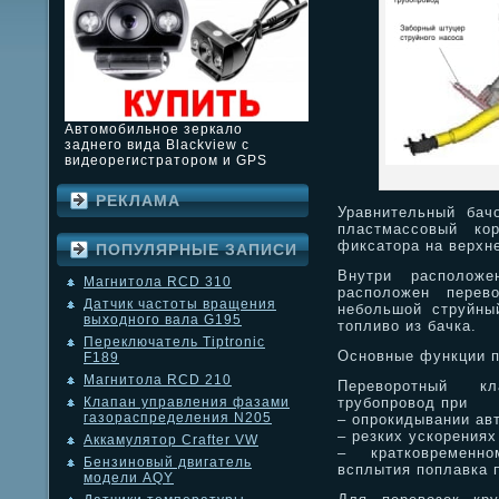
Автомобильное зеркало
заднего вида Blackview с
видеорегистратором и GPS
РЕКЛАМА
Уравнительный бач
пластмассовый кор
фиксатора на верхне
ПОПУЛЯРНЫЕ ЗАПИСИ
Внутри расположе
Магнитола RCD 310
расположен перев
Датчик частоты вращения
небольшой струйный
выходного вала G195
топливо из бачка.
Переключатель Tiptronic
Основные функции п
F189
Магнитола RCD 210
Переворотный кл
трубопровод при
Клапан управления фазами
газораспределения N205
– опрокидывании ав
– резких ускорения
Аккамулятор Crafter VW
– кратковременн
Бензиновый двигатель
всплытия поплавка п
модели AQY