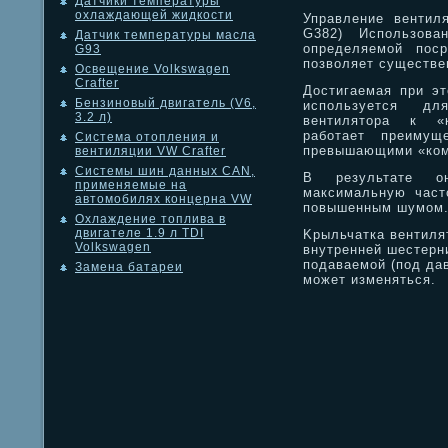
Датчики температуры
охлаждающей жидкости
Управление вентил
G382) Использова
Датчик температуры масла
определяемой поср
G93
позволяет существе
Освещение Volkswagen
Crafter
Достигаемая при эт
Бензиновый двигатель (V6,
используется дл
3.2 л)
вентилятора к «к
работает преимущ
Система отопления и
превышающими «ком
вентиляции VW Crafter
Системы шин данных CAN,
В результате о
применяемые на
максимальную част
автомобилях концерна VW
повышенным шумом
Охлаждение топлива в
двигателе 1.9 л TDI
Kрыльчатка вентиля
Volkswagen
внутренней шестерн
подаваемой (под да
Замена батареи
может изменяться.