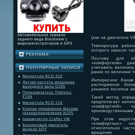
Да
жидк
Автомобильное зеркало
(как на двигателе V
заднего вида Blackview с
видеорегистратором и GPS
Температура рабоч
которого зависит ча
РЕКЛАМА
Поэтому для об
«комфортном» диа
учитывать величину
ПОПУЛЯРНЫЕ ЗАПИСИ
ранее по величине 
Магнитола RCD 310
Интересное: Каким 
Датчик частоты вращения
расторжение дого
выходного вала G195
узнаете посетив ав
Переключатель Tiptronic
F189
Такой метод опред
предполагает налич
Магнитола RCD 210
«комфортной» ча
Клапан управления фазами
производственными 
газораспределения N205
При этом недоста
Аккамулятор Crafter VW
«комфортных» ча
Бензиновый двигатель
относительно част
модели AQY
вращения.