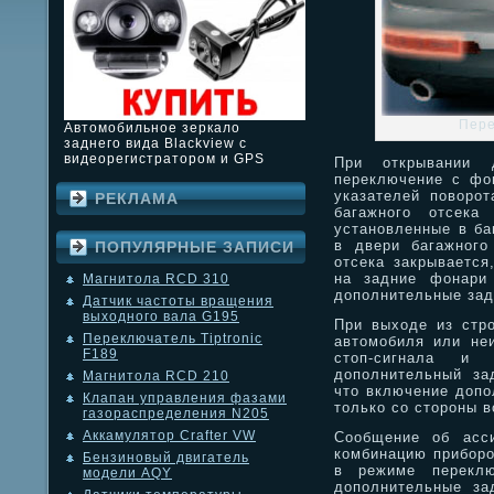
Пере
Автомобильное зеркало
заднего вида Blackview с
видеорегистратором и GPS
При открывании д
переключение с фон
указателей поворо
РЕКЛАМА
багажного отсека
установленные в ба
в двери багажного
ПОПУЛЯРНЫЕ ЗАПИСИ
отсека закрывается
на задние фонари 
Магнитола RCD 310
дополнительные зад
Датчик частоты вращения
выходного вала G195
При выходе из стро
Переключатель Tiptronic
автомобиля или не
F189
стоп-сигнала и 
дополнительный за
Магнитола RCD 210
что включение допо
Клапан управления фазами
только со стороны 
газораспределения N205
Аккамулятор Crafter VW
Сообщение об асси
комбинацию приборо
Бензиновый двигатель
в режиме переклю
модели AQY
дополнительные за