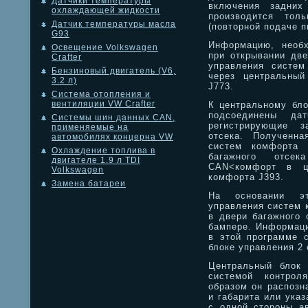
Датчики температуры
включения задних
охлаждающей жидкости
производится тол
Датчик температуры масла
(повторной подаче п
G93
Информацию, необ
Освещение Volkswagen
при открывании две
Crafter
управления систем
Бензиновый двигатель (V6,
через центральный
3.2 л)
J773.
Система отопления и
вентиляции VW Crafter
К центральному бло
подсоединены д
Системы шин данных CAN,
регистрирующие з
применяемые на
отсека. Полученн
автомобилях концерна VW
систем комфорта 
Охлаждение топлива в
багажного отсе
двигателе 1.9 л TDI
CAN<комфорт в це
Volkswagen
комфорта J393.
Замена батареи
На основании эт
управления систем 
в двери багажного 
бампере. Информаци
в этой программе 
блоке управления 2
Центральный блок 
системой контрол
образом он распозн
и габарита или указ
с одной стороны а