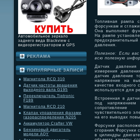
Топливная рампа с
форсункам и сглажи
Она выполняет фун
На рампе установле
Автомобильное зеркало
предохранительный
заднего вида Blackview с
давления.
видеорегистратором и GPS
Полезное: Если вас
РЕКЛАМА
всю полезную инфор
Датчик давления
ПОПУЛЯРНЫЕ ЗАПИСИ
измерения давлени
датчик давление т
Магнитола RCD 310
напряжение на выв
качестве входного 
Датчик частоты вращения
используется для р
выходного вала G195
Переключатель Tiptronic
Встроенная в датчи
F189
под напряжением
Магнитола RCD 210
сопротивление
чувствительного эл
Клапан управления фазами
на его выводах пов
газораспределения N205
Аккамулятор Crafter VW
Форсунки расположе
Бензиновый двигатель
сгорания.Форсунки 
модели AQY
в цилиндры двигате
объемах камеры сго