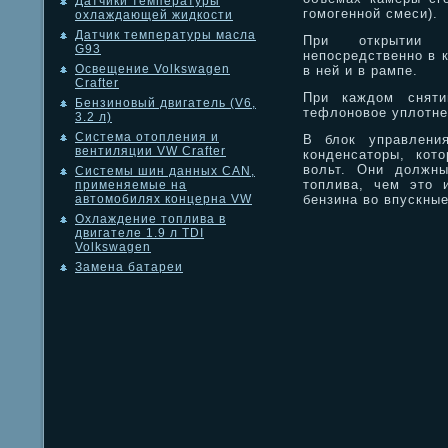
Датчики температуры
гомогенной смеси).
охлаждающей жидкости
Датчик температуры масла
При открытии ф
G93
непосредственно в 
Освещение Volkswagen
в ней и в рампе.
Crafter
При каждом сняти
Бензиновый двигатель (V6,
тефлоновое уплотне
3.2 л)
Система отопления и
В блок управления
вентиляции VW Crafter
конденсаторы, кот
вольт. Они должны
Системы шин данных CAN,
топлива, чем это 
применяемые на
бензина во впускные
автомобилях концерна VW
Охлаждение топлива в
двигателе 1.9 л TDI
Volkswagen
Замена батареи