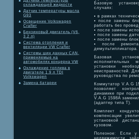
Датчики температуры
Базовую установ
охлаждающей жидкости
случаях:
Датчик температуры масла
G93
• в рамках техничес
• после замены бло
Освещение Volkswagen
работать без провед
Crafter
• после замены исп
Бензиновый двигатель (V6,
• после замены датч
3.2 л)
• после замены блок
Система отопления и
• после ремонта
вентиляции VW Crafter
демультипликатора.
Системы шин данных CAN,
Базовая устано
применяемые на
исполнительных м
автомобилях концерна VW
установки необхо
Охлаждение топлива в
неисправностей. Дл
двигателе 1.9 л TDI
руководства по ремо
Volkswagen
Замена батареи
Коммутатор V.A.G 1
позволяет контро
динамике при подкл
V.A.G 1598A заменил
(адаптер типа T).
Комплект кондукт
компенсации увели
установкой диста
кузовом.
Полезное: Если у
недвижимости, зайд