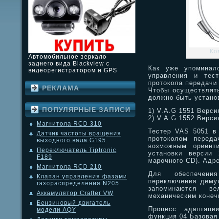
Ко
Автомобильное зеркало
заднего вида Blackview с
Как уже упоминал
видеорегистратором и GPS
управления и тест
протокола передачи
РЕКЛАМА
Чтобы осуществлять
должно быть устано
ПОПУЛЯРНЫЕ ЗАПИСИ
1) V.A.G 1551 Верси
2) V.A.G 1552 Верси
Магнитола RCD 310
Тестер VAS 5051 в
Датчик частоты вращения
протоколом переда
выходного вала G195
возможным ориент
Переключатель Tiptronic
установки версии 
F189
марочного CD). Адр
Магнитола RCD 210
Для обеспечени
Клапан управления фазами
переключения демул
газораспределения N205
запоминаются ве
Аккамулятор Crafter VW
механическим конеч
Бензиновый двигатель
Процесс адаптаци
модели AQY
функция 04 Базовая 