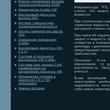
Клапан управления фазами
газораспределения N205
Аббревиатура PTL
Аккамулятор Crafter VW
Limiter. Это можно
момента».
Бензиновый двигатель
модели AQY
При отключении сце
Датчики температуры
тормозная жидкость
охлаждающей жидкости
беспрепятственно п
Датчик температуры масла
G93
При нажатой педали
закрыт и жидкость 
Освещение Volkswagen
отверстие в клапане
Crafter
цилиндру сцепления
Бензиновый двигатель (V6,
предотвращает возн
3.2 л)
трансмиссии.
Система отопления и
вентиляции VW Crafter
Полезное: Если 
образование, то 
Системы шин данных CAN,
buyreklama.ru. Зах
применяемые на
учиться.
автомобилях концерна VW
Охлаждение топлива в
Всем желающим к
двигателе 1.9 л TDI
новостройке необх
Volkswagen
недвижимости novos
Замена батареи
себе новую квартир