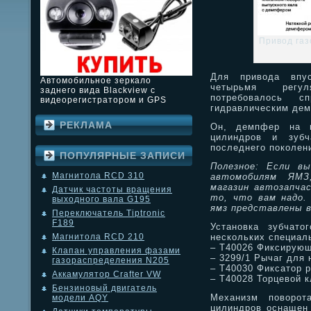
Привод га
Для привода впу
Автомобильное зеркало
четырьмя регул
заднего вида Blackview с
потребовалось с
видеорегистратором и GPS
гидравлическим де
РЕКЛАМА
Он, демпфер на в
цилиндров и зубч
последнего поколен
ПОПУЛЯРНЫЕ ЗАПИСИ
Полезное: Если в
Магнитола RCD 310
автомобилям ЯМЗ
магазин автозапча
Датчик частоты вращения
то, что вам надо. 
выходного вала G195
ямз представлены 
Переключатель Tiptronic
F189
Установка зубчат
нескольких специал
Магнитола RCD 210
– T40026 Фиксирующ
Клапан управления фазами
– 3299/1 Рычаг для
газораспределения N205
– T40030 Фиксатор 
Аккамулятор Crafter VW
– T40028 Торцевой 
Бензиновый двигатель
Механизм поворот
модели AQY
цилиндров оснащен