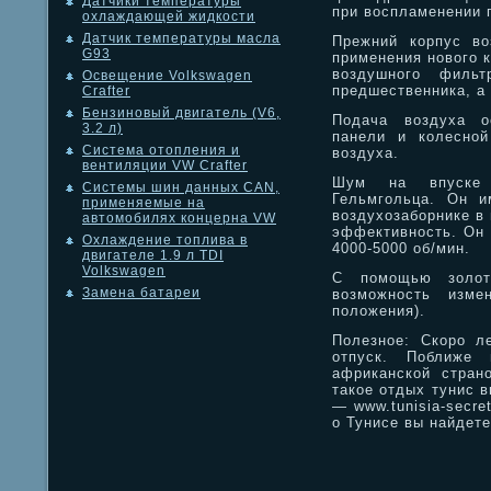
Датчики температуры
при воспламенении 
охлаждающей жидкости
Датчик температуры масла
Прежний корпус во
G93
применения нового к
воздушного филь
Освещение Volkswagen
предшественника, а
Crafter
Бензиновый двигатель (V6,
Подача воздуха о
3.2 л)
панели и колесной
Система отопления и
воздуха.
вентиляции VW Crafter
Шум на впуске 
Системы шин данных CAN,
Гельмгольца. Он и
применяемые на
воздухозаборнике в
автомобилях концерна VW
эффективность. Он 
Охлаждение топлива в
4000-5000 об/мин.
двигателе 1.9 л TDI
Volkswagen
С помощью золот
Замена батареи
возможность изме
положения).
Полезное: Скоро л
отпуск. Поближе 
африканской стран
такое отдых тунис 
— www.tunisia-secre
о Тунисе вы найдете