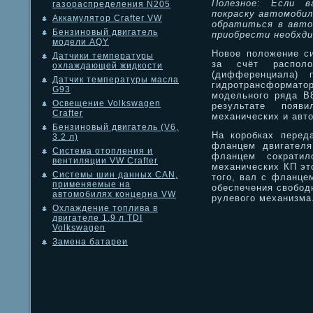
Полезное: Если в
газораспределения N205
покраску автомобил
Аккамулятор Crafter VW
обратиться в авто
Бензиновый двигатель
приобрести необхди
модели AQY
Новое положение си
Датчики температуры
за счёт располо
охлаждающей жидкости
(дифференциала) 
Датчик температуры масла
гидротрансформатор
G93
модельного ряда B8
Освещение Volkswagen
результате появ
Crafter
механических и авт
Бензиновый двигатель (V6,
На коробках перед
3.2 л)
фланцем двигателя
Система отопления и
фланцем сократи
вентиляции VW Crafter
механических КП эт
Системы шин данных CAN,
того, вал с фланце
применяемые на
обеспечения свобод
автомобилях концерна VW
рулевого механизма
Охлаждение топлива в
двигателе 1.9 л TDI
Volkswagen
Замена батареи