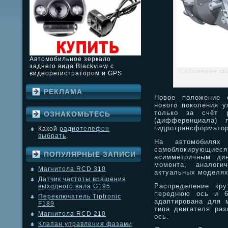
Автомобильное зеркало
заднего вида Blackview с
Положение сил
видеорегистратором и GPS
РЕКЛАМА
Новое положение с
нового поколения у
только за счёт р
ОЗНАКОМЬТЕСЬ
(дифференциала) 
гидротрансформато
Какой
радиотелефон
выбрать
.
На автомобилях 
самоблокирующие
ПОПУЛЯРНЫЕ ЗАПИСИ
асимметричным дин
момента, аналоги
Магнитола RCD 310
актуальных моделях 
Датчик частоты вращения
Распределение кр
выходного вала G195
переднюю ось и 6
Переключатель Tiptronic
адаптирована для 
F189
типа двигателя ра
Магнитола RCD 210
ось.
Клапан управления фазами