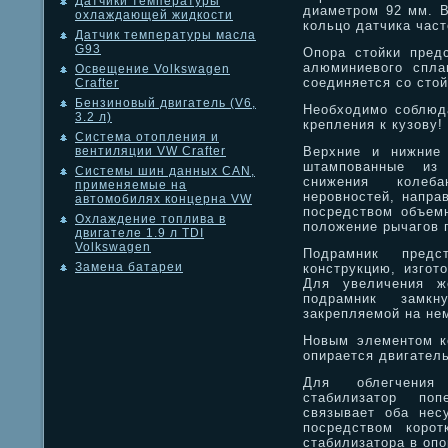
Датчики температуры
диаметром 92 мм. 
охлаждающей жидкости
кольцо датчика час
Датчик температуры масла
G93
Опора стойки пред
алюминиевого спла
Освещение Volkswagen
соединяется со сто
Crafter
Бензиновый двигатель (V6,
Необходимо соблюда
3.2 л)
крепления к кузову!
Система отопления и
Верхние и нижние 
вентиляции VW Crafter
штампованные из
Системы шин данных CAN,
снижения колеб
применяемые на
неровностей, напра
автомобилях концерна VW
посредством объем
Охлаждение топлива в
положение рычагов 
двигателе 1.9 л TDI
Volkswagen
Подрамник предс
Замена батареи
конструкцию, изгот
Для увеличения ж
подрамник замкн
закрепляемой на не
Новым элементом ко
опирается двигател
Для облегчения 
стабилизатор поп
связывает оба нес
посредством корот
стабилизатора в опо