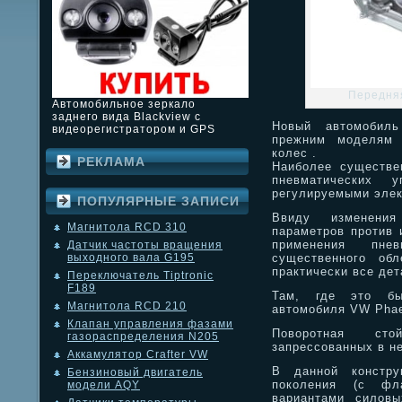
Передняя
Автомобильное зеркало
заднего вида Blackview с
Новый автомобил
видеорегистратором и GPS
прежним моделям 
колес .
РЕКЛАМА
Наиболее существе
пневматических 
регулируемыми элек
ПОПУЛЯРНЫЕ ЗАПИСИ
Ввиду изменения
Магнитола RCD 310
параметров против 
применения пне
Датчик частоты вращения
существенного обл
выходного вала G195
практически все дет
Переключатель Tiptronic
F189
Там, где это бы
Магнитола RCD 210
автомобиля VW Phae
Клапан управления фазами
Поворотная сто
газораспределения N205
запрессованных в н
Аккамулятор Crafter VW
В данной констру
Бензиновый двигатель
поколения (с фл
модели AQY
вариантами силовы